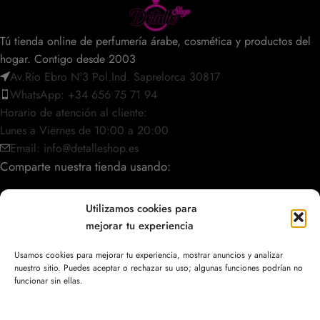
Tú tienda online de perfumería árabe, cosmética y productos del
hogar. Contigo desde 2003
Av.Río Ebro Nº3 Pol.Ind. Saprelorca 30817
WhatsApp: +34 656 75 71 94
Horario de atención al cliente:
Lunes a Viernes de 10:00 a 20:00
Email: info@detalleshop.es
Comparte nuestra tienda usando:
Utilizamos cookies para
mejorar tu experiencia
POLÍTICAS / INFORMACIÓN
Usamos cookies para mejorar tu experiencia, mostrar anuncios y analizar
nuestro sitio. Puedes aceptar o rechazar su uso; algunas funciones podrían no
ACCESO RÁPIDO
funcionar sin ellas.