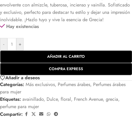
envolvente con almizcle, tuberosa, incienso y vainilla. Sofisticado
y exclusivo, perfecto para destacar tu estilo y dejar una impresión
inolvidable. ¡Hazlo tuyo y vive la esencia de Grecia!
Hay existencias
-
+
AÑADIR AL CARRITO
COMPRA EXPRESS
Añadir a deseos
Categorías:
Más exclusivos
,
Perfumes árabes
,
Perfumes árabes
para mujer
Etiquetas:
avainillado
,
Dulce
,
floral
,
French Avenue
,
grecia
,
perfume para mujer
Compartir: