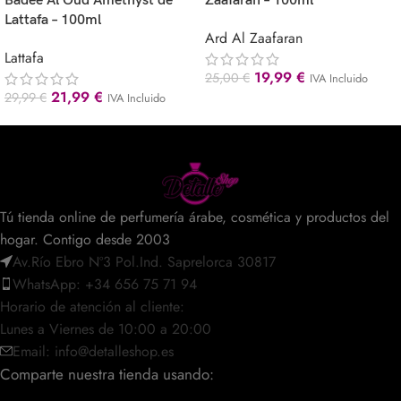
Badee Al Oud Amethyst de
Zaafarán – 100ml
Lattafa – 100ml
Ard Al Zaafaran
Lattafa
19,99
€
25,00
€
IVA Incluido
21,99
€
29,99
€
IVA Incluido
Tú tienda online de perfumería árabe, cosmética y productos del
hogar. Contigo desde 2003
Av.Río Ebro Nº3 Pol.Ind. Saprelorca 30817
WhatsApp: +34 656 75 71 94
Horario de atención al cliente:
Lunes a Viernes de 10:00 a 20:00
Email: info@detalleshop.es
Comparte nuestra tienda usando: