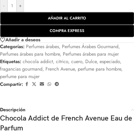
-
+
AÑADIR AL CARRITO
COMPRA EXPRESS
Añadir a deseos
Categorías:
Perfumes árabes
,
Perfumes Árabes Gourmand
,
Perfumes árabes para hombre
,
Perfumes árabes para mujer
Etiquetas:
chocola addict
,
citrico
,
cuero
,
Dulce
,
especiado
,
fragancias gourmand
,
French Avenue
,
perfume para hombre
,
perfume para mujer
Compartir:
Descripción
Chocola Addict
de
French Avenue
Eau de
Parfum