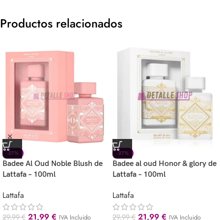
Productos relacionados
-27%
-27%
Badee Al Oud Noble Blush de
Badee al oud Honor & glory de
Lattafa – 100ml
Lattafa – 100ml
Lattafa
Lattafa
21,99
€
21,99
€
29,99
€
29,99
€
IVA Incluido
IVA Incluido