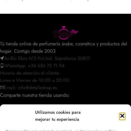
Tú tienda online de perfumería árabe, cosmética y productos del
hogar. Contigo desde 2003
Av.Río Ebro Nº3 Pol.Ind. Saprelorca 30817
WhatsApp: +34 656 75 71 94
Horario de atención al cliente:
Lunes a Viernes de 10:00 a 20:00
Email: info@detalleshop.es
Comparte nuestra tienda usando:
Utilizamos cookies para
mejorar tu experiencia
POLÍTICAS / INFORMACIÓN