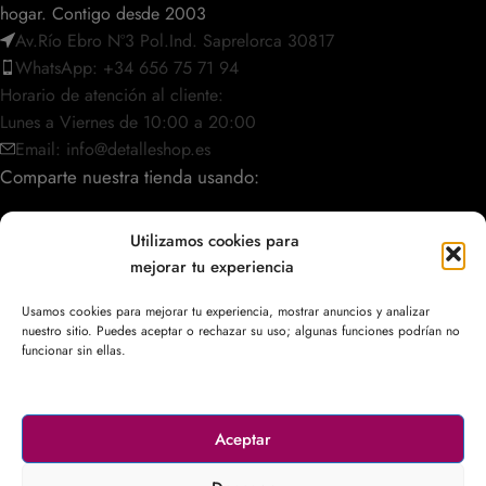
hogar. Contigo desde 2003
Av.Río Ebro Nº3 Pol.Ind. Saprelorca 30817
WhatsApp: +34 656 75 71 94
Horario de atención al cliente:
Lunes a Viernes de 10:00 a 20:00
Email: info@detalleshop.es
Comparte nuestra tienda usando:
Utilizamos cookies para
mejorar tu experiencia
POLÍTICAS / INFORMACIÓN
Usamos cookies para mejorar tu experiencia, mostrar anuncios y analizar
nuestro sitio. Puedes aceptar o rechazar su uso; algunas funciones podrían no
ACCESO RÁPIDO
funcionar sin ellas.
Aceptar
© 2003–2026
DetalleShop
. Todos los derechos reservados.