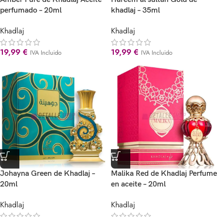
perfumado – 20ml
khadlaj – 35ml
Khadlaj
Khadlaj
19,99
€
19,99
€
IVA Incluido
IVA Incluido
Johayna Green de Khadlaj –
Malika Red de Khadlaj Perfume
20ml
en aceite – 20ml
Khadlaj
Khadlaj