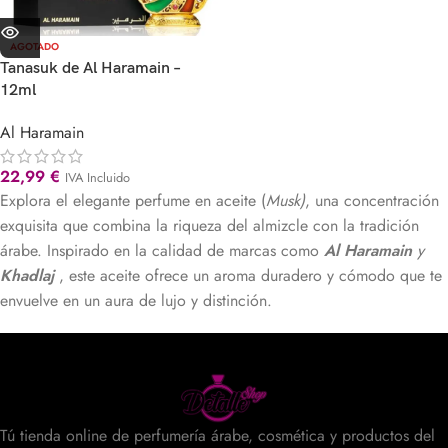
AGOTADO
Tanasuk de Al Haramain –
12ml
Al Haramain
22,99
€
IVA Incluido
Explora el elegante perfume en aceite (
Musk)
, una concentración
exquisita que combina la riqueza del almizcle con la tradición
árabe. Inspirado en la calidad de marcas como
Al Haramain
y
Khadlaj
, este aceite ofrece un aroma duradero y cómodo que te
envuelve en un aura de lujo y distinción.
Tú tienda online de perfumería árabe, cosmética y productos del