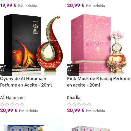
19,99
€
20,99
€
IVA Incluido
IVA Incluido
Oyuny de Al Haramain
Pink Musk de Khadlaj Perfume
Perfume en Aceite – 20ml
en aceite – 20ml
Al Haramain
Khadlaj
20,99
€
20,99
€
IVA Incluido
IVA Incluido