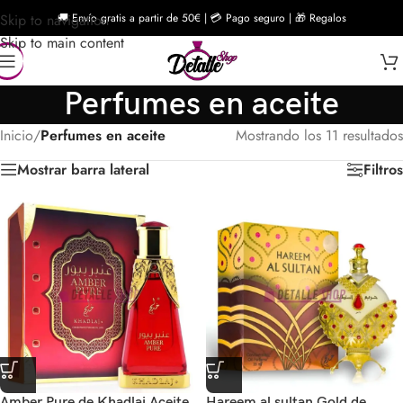
Skip to navigation
🚚 Envío gratis a partir de 50€ | 💳 Pago seguro | 🎁 Regalos
Skip to main content
Perfumes en aceite
Inicio
/
Perfumes en aceite
Mostrando los 11 resultados
Mostrar barra lateral
Filtros
Amber Pure de Khadlaj Aceite
Hareem al sultan Gold de