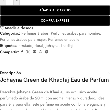
AÑADIR AL CARRITO
COMPRA EXPRESS
Añadir a deseos
Categorías:
Perfumes árabes
,
Perfumes árabes para hombre
,
Perfumes árabes para mujer
,
Perfumes en aceite
Etiquetas:
afrutado
,
floral
,
johayna
,
khadlaj
Compartir:
Descripción
Johayna Green de Khadlaj Eau de Parfum
Descubre
Johayna Green de Khadlaj
, un exclusivo aceite
perfumado árabe de 20 ml con aroma intenso y duradero. Ideal
para él y para ella, este perfume en aceite combina elegancia y