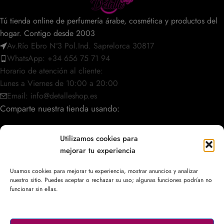
Tú tienda online de perfumería árabe, cosmética y productos del
hogar. Contigo desde 2003
Av.Río Ebro Nº3 Pol.Ind. Saprelorca 30817
WhatsApp: +34 656 75 71 94
Horario de atención al cliente:
Lunes a Viernes de 10:00 a 20:00
Email: info@detalleshop.es
Comparte nuestra tienda usando:
Utilizamos cookies para
mejorar tu experiencia
POLÍTICAS / INFORMACIÓN
Usamos cookies para mejorar tu experiencia, mostrar anuncios y analizar
nuestro sitio. Puedes aceptar o rechazar su uso; algunas funciones podrían no
ACCESO RÁPIDO
funcionar sin ellas.