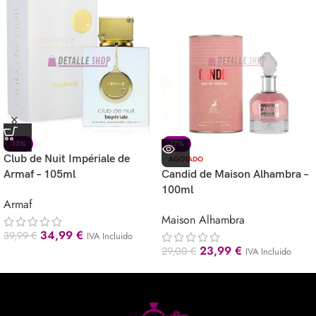
-13%
-17%
Club de Nuit Impériale de
AGOTADO
Armaf – 105ml
Candid de Maison Alhambra –
100ml
Armaf
Maison Alhambra
34,99
€
39,99
€
IVA Incluido
23,99
€
29,00
€
IVA Incluido