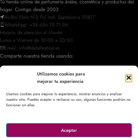
Tú tienda online de perfumería árabe, cosmética y productos del
hogar. Contigo desde 2003
Av.Río Ebro Nº3 Pol.Ind. Saprelorca 30817
WhatsApp: +34 656 75 71 94
Horario de atención al cliente:
Lunes a Viernes de 10:00 a 20:00
Email: info@detalleshop.es
Comparte nuestra tienda usando:
Utilizamos cookies para
mejorar tu experiencia
POLÍTICAS / INFORMACIÓN
Usamos cookies para mejorar tu experiencia, mostrar anuncios y analizar
nuestro sitio. Puedes aceptar o rechazar su uso; algunas funciones podrían no
ACCESO RÁPIDO
funcionar sin ellas.
Aceptar
© 2003–2026
DetalleShop
. Todos los derechos reservados.