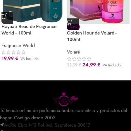
Hayaati Beau de Fragrance
-24%
World – 100ml
Golden Hour de Volaré –
100ml
Fragrance World
Volaré
19,99
€
IVA Incluido
24,99
€
32,99
€
IVA Incluido
Tú tienda online de perfumería árabe, cosmética y productos del
hogar. Contigo desde 2003
Av.Río Ebro Nº3 Pol.Ind. Saprelorca 30817