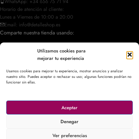
WhatsApp: +34 656 75 71 94
Horario de atención al cliente:
Lunes a Viernes de 10:00 a 20:00
Email: info@detalleshop.es
Comparte nuestra tienda usando:
Utilizamos cookies para
mejorar tu experiencia
POLÍTICAS / INFORMACIÓN
Usamos cookies para mejorar tu experiencia, mostrar anuncios y analizar
nuestro sitio. Puedes aceptar o rechazar su uso; algunas funciones podrían no
ACCESO RÁPIDO
funcionar sin ellas.
Aceptar
© 2003–2026
DetalleShop
. Todos los derechos reservados.
Denegar
Ver preferencias