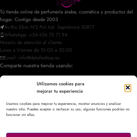
Tú tienda online de perfumería árabe, cosmética y productos del
hogar. Contigo desde 2003
Av.Río Ebro Nº3 Pol.Ind. Saprelorca 30817
WhatsApp: +34 656 75 71 94
Horario de atención al cliente:
Lunes a Viernes de 10:00 a 20:00
Email: info@detalleshop.es
Comparte nuestra tienda usando:
Utilizamos cookies para
mejorar tu experiencia
POLÍTICAS / INFORMACIÓN
Usamos cookies para mejorar tu experiencia, mostrar anuncios y analizar
nuestro sitio. Puedes aceptar o rechazar su uso; algunas funciones podrían no
ACCESO RÁPIDO
funcionar sin ellas.