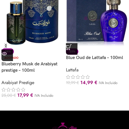
-28%
-25%
Blue Oud de Lattafa – 100ml
AGOTADO
Blueberry Musk de Arabiyat
Lattafa
prestige – 100ml
Arabiyat Prestige
14,99
€
19,99
€
IVA Incluido
17,99
€
25,00
€
IVA Incluido