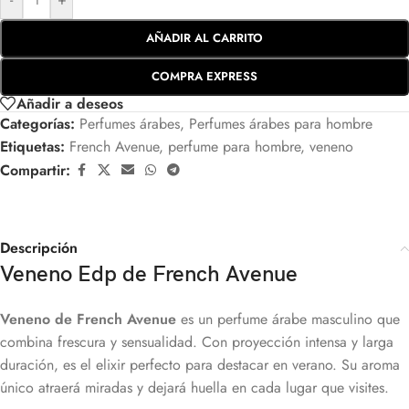
AÑADIR AL CARRITO
COMPRA EXPRESS
Añadir a deseos
Categorías:
Perfumes árabes
,
Perfumes árabes para hombre
Etiquetas:
French Avenue
,
perfume para hombre
,
veneno
Compartir:
Descripción
Veneno Edp de French Avenue
Veneno de French Avenue
es un perfume árabe masculino que
combina frescura y sensualidad. Con proyección intensa y larga
duración, es el elixir perfecto para destacar en verano. Su aroma
único atraerá miradas y dejará huella en cada lugar que visites.