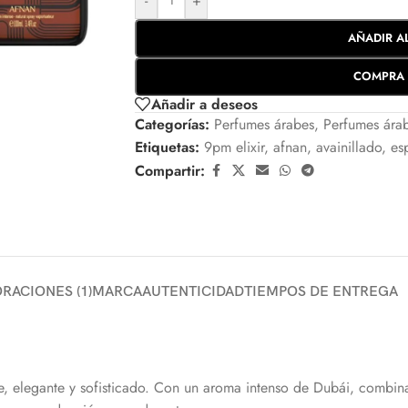
-
+
AÑADIR A
COMPRA 
Añadir a deseos
Categorías:
Perfumes árabes
,
Perfumes ára
Etiquetas:
9pm elixir
,
afnan
,
avainillado
,
es
Compartir:
RACIONES (1)
MARCA
AUTENTICIDAD
TIEMPOS DE ENTREGA
 elegante y sofisticado. Con un aroma intenso de Dubái, combina 