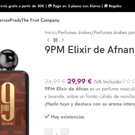
nvío gratis a partir de 50€ | 💳 Pago en 3 plazos con Klarna | 🎁 Regalos
rcas
Prady
The Fruit Company
Inicio
/
Perfumes árabes
/
Perfumes árabes pa
9PM Elixir de Afnan
29,99
€
34,99
€
IVA Incluido
9PM Elixir de Afnan
es un perfume mascul
y lavanda, sobre un fondo cálido de vainilla 
¡Hazlo tuyo y destaca con su aroma inten
Hay existencias