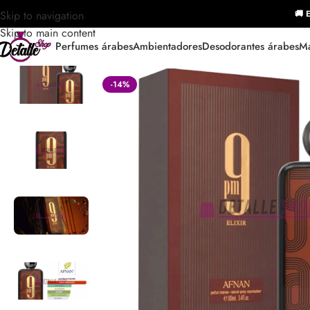
Skip to navigation
🚚 E
Skip to main content
Perfumes árabes
Ambientadores
Desodorantes árabes
Ma
-14%