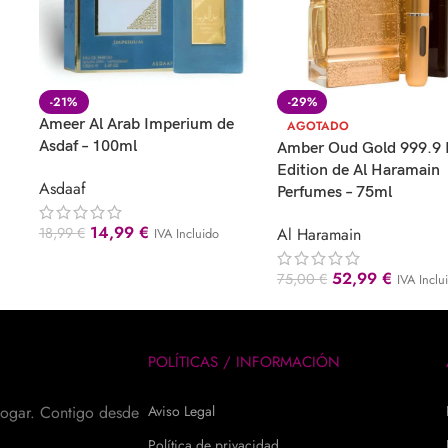
-21%
-29%
Ameer Al Arab Imperium de
AGOTADO
Asdaf – 100ml
Amber Oud Gold 999.9 
Edition de Al Haramain
Asdaaf
Perfumes – 75ml
14,99
€
18,99
€
Al Haramain
IVA Incluido
52,99
€
75,00
€
IVA Inclu
POLÍTICAS / INFORMACIÓN
hogar. Contigo desde
Aviso Legal
Política de privacidad