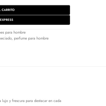
L CARRITO
EXPRESS
bes para hombre
peciado
,
perfume para hombre
lujo y frescura para destacar en cada