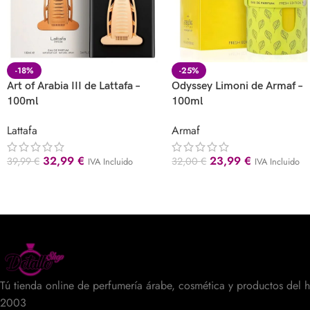
-18%
-25%
Art of Arabia III de Lattafa –
Odyssey Limoni de Armaf –
100ml
100ml
Lattafa
Armaf
32,99
€
23,99
€
39,99
€
32,00
€
IVA Incluido
IVA Incluido
Tú tienda online de perfumería árabe, cosmética y productos del 
2003