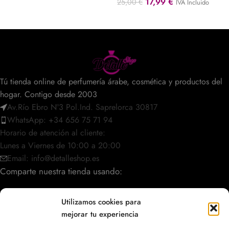
17,99
€
25,00
€
IVA Incluido
Tú tienda online de perfumería árabe, cosmética y productos del
hogar. Contigo desde 2003
Av.Río Ebro Nº3 Pol.Ind. Saprelorca 30817
WhatsApp: +34 656 75 71 94
Horario de atención al cliente:
Lunes a Viernes de 10:00 a 20:00
Email: info@detalleshop.es
Comparte nuestra tienda usando:
Utilizamos cookies para
mejorar tu experiencia
POLÍTICAS / INFORMACIÓN