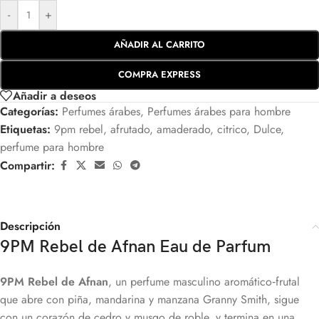
-
+
AÑADIR AL CARRITO
COMPRA EXPRESS
Añadir a deseos
Categorías:
Perfumes árabes
,
Perfumes árabes para hombre
Etiquetas:
9pm rebel
,
afrutado
,
amaderado
,
citrico
,
Dulce
,
perfume para hombre
Compartir:
Descripción
9PM Rebel de Afnan Eau de Parfum
9PM Rebel de Afnan
, un perfume masculino aromático‑frutal
que abre con piña, mandarina y manzana Granny Smith, sigue
con un corazón de cedro y musgo de roble, y termina en una