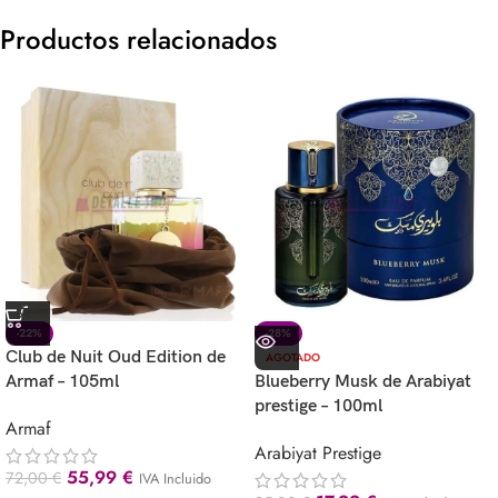
Productos relacionados
-22%
-28%
Club de Nuit Oud Edition de
AGOTADO
Armaf – 105ml
Blueberry Musk de Arabiyat
prestige – 100ml
Armaf
Arabiyat Prestige
55,99
€
72,00
€
IVA Incluido