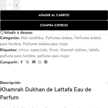
-
+
AÑADIR AL CARRITO
COMPRA EXPRESS
Añadir a deseos
Categorías:
Más vendidos
,
Perfumes árabes
,
Perfumes árabes
para hombre
,
Perfumes árabes para mujer
Etiquetas:
citrico
,
especiado
,
floral
,
khamrah dukhan
,
lattafa
,
perfume para hombre
,
perfume para mujer
Compartir:
Descripción
Khamrah Dukhan de Lattafa Eau de
Parfum