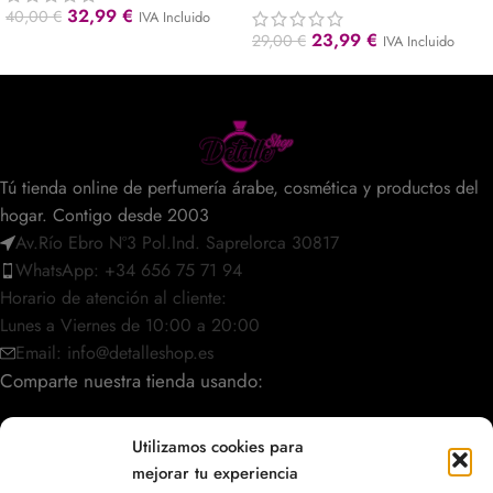
32,99
€
40,00
€
IVA Incluido
23,99
€
29,00
€
IVA Incluido
Tú tienda online de perfumería árabe, cosmética y productos del
hogar. Contigo desde 2003
Av.Río Ebro Nº3 Pol.Ind. Saprelorca 30817
WhatsApp: +34 656 75 71 94
Horario de atención al cliente:
Lunes a Viernes de 10:00 a 20:00
Email: info@detalleshop.es
Comparte nuestra tienda usando:
Utilizamos cookies para
mejorar tu experiencia
POLÍTICAS / INFORMACIÓN