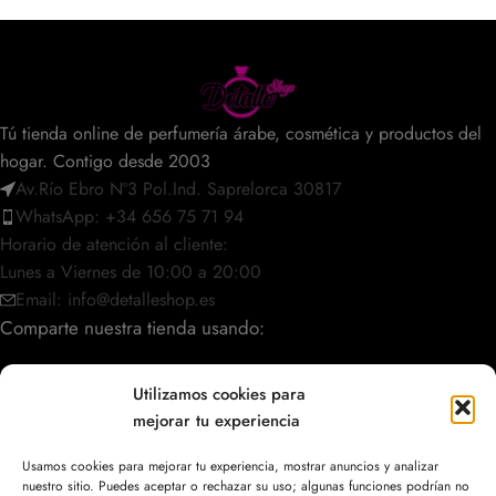
Tú tienda online de perfumería árabe, cosmética y productos del
hogar. Contigo desde 2003
Av.Río Ebro Nº3 Pol.Ind. Saprelorca 30817
WhatsApp: +34 656 75 71 94
Horario de atención al cliente:
Lunes a Viernes de 10:00 a 20:00
Email: info@detalleshop.es
Comparte nuestra tienda usando:
Utilizamos cookies para
mejorar tu experiencia
POLÍTICAS / INFORMACIÓN
Usamos cookies para mejorar tu experiencia, mostrar anuncios y analizar
nuestro sitio. Puedes aceptar o rechazar su uso; algunas funciones podrían no