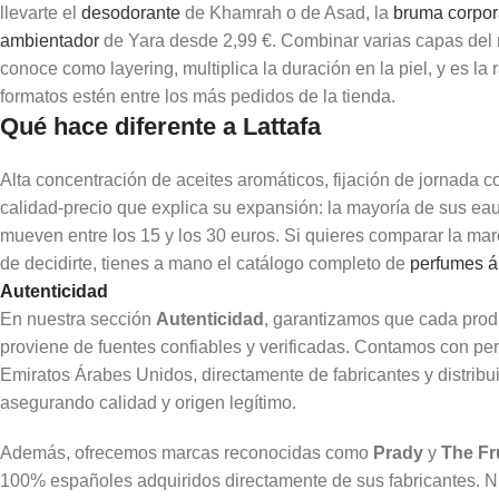
llevarte el
desodorante
de Khamrah o de Asad, la
bruma corpor
ambientador
de Yara desde 2,99 €. Combinar varias capas del
conoce como
layering
, multiplica la duración en la piel, y es l
formatos estén entre los más pedidos de la tienda.
Qué hace diferente a Lattafa
Alta concentración de aceites aromáticos, fijación de jornada c
calidad-precio que explica su expansión: la mayoría de sus ea
mueven entre los 15 y los 30 euros. Si quieres comparar la mar
de decidirte, tienes a mano el catálogo completo de
perfumes á
Autenticidad
En nuestra sección
Autenticidad
, garantizamos que cada pro
proviene de fuentes confiables y verificadas. Contamos con pe
Emiratos Árabes Unidos, directamente de fabricantes y distribu
asegurando calidad y origen legítimo.
Además, ofrecemos marcas reconocidas como
Prady
y
The Fr
100% españoles adquiridos directamente de sus fabricantes. Nu