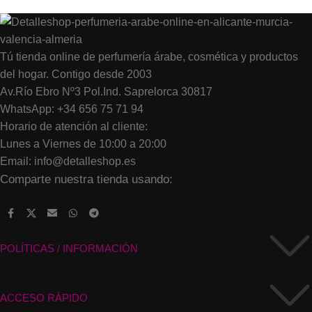
Tú tienda online de perfumería árabe, cosmética y productos
del hogar. Contigo desde 2003
Av.Río Ebro Nº3 Pol.Ind. Saprelorca 30817
WhatsApp: +34 656 75 71 94
Horario de atención al cliente:
Lunes a Viernes de 10:00 a 20:00
Email: info@detalleshop.es
Comparte nuestra tienda usando:
POLÍTICAS / INFORMACIÓN
ACCESO RÁPIDO