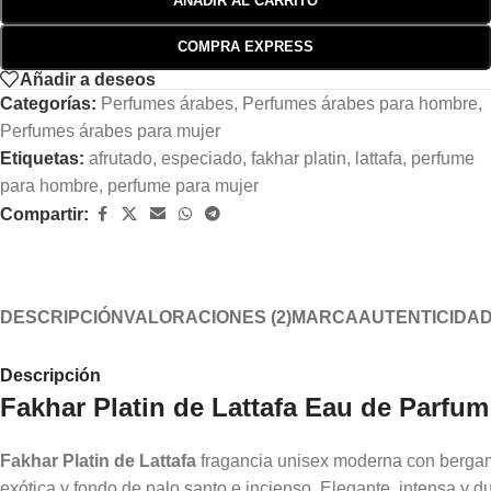
AÑADIR AL CARRITO
COMPRA EXPRESS
Añadir a deseos
Categorías:
Perfumes árabes
,
Perfumes árabes para hombre
,
Perfumes árabes para mujer
Etiquetas:
afrutado
,
especiado
,
fakhar platin
,
lattafa
,
perfume
para hombre
,
perfume para mujer
Compartir:
DESCRIPCIÓN
VALORACIONES (2)
MARCA
AUTENTICIDA
Descripción
Fakhar Platin de Lattafa Eau de Parfum
Fakhar Platin de Lattafa
fragancia unisex moderna con berga
exótica y fondo de palo santo e incienso. Elegante, intensa y d