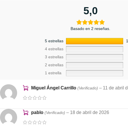
5,0
Basado en 2 reseñas.
5 estrellas
4 estrellas
3 estrellas
2 estrellas
1 estrella
Miguel Ángel Carrillo
–
11 de abril 
(Verificado)
pablo
–
18 de abril de 2026
(Verificado)