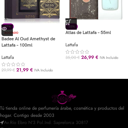
-27%
-23%
Atlas de Lattafa – 55ml
AGOTADO
Badee Al Oud Amethyst de
Lattafa
Lattafa – 100ml
Lattafa
26,99
€
35,00
€
IVA Incluido
21,99
€
29,99
€
IVA Incluido
Tú tienda online de perfumería árabe, cosmética y productos del
hogar. Contigo desde 2003
Av.Río Ebro Nº3 Pol.Ind. Saprelorca 30817