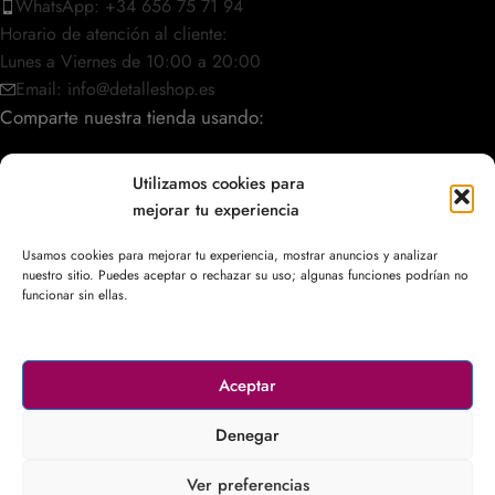
WhatsApp: +34 656 75 71 94
Horario de atención al cliente:
Lunes a Viernes de 10:00 a 20:00
Email: info@detalleshop.es
Comparte nuestra tienda usando:
Utilizamos cookies para
mejorar tu experiencia
POLÍTICAS / INFORMACIÓN
Usamos cookies para mejorar tu experiencia, mostrar anuncios y analizar
nuestro sitio. Puedes aceptar o rechazar su uso; algunas funciones podrían no
ACCESO RÁPIDO
funcionar sin ellas.
Aceptar
© 2003–2026
DetalleShop
. Todos los derechos reservados.
Denegar
Ver preferencias