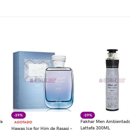
-29%
-29%
fa
Fakhar Men Ambientad
AGOTADO
Lattafa 300ML
Hawas Ice for Him de Rasasi –