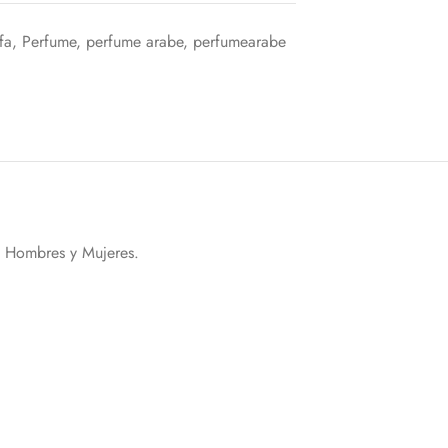
afa
,
Perfume
,
perfume arabe
,
perfumearabe
ra Hombres y Mujeres.