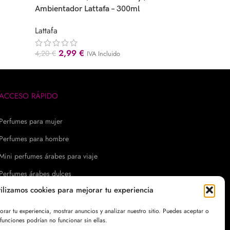
Ambientador Lattafa – 300ml
Lattafa
Lattafa
2,99
€
4,99
€
IVA Inc
2,99
€
4,20
€
IVA Incluido
ACCESO RÁPIDO
Perfumes para mujer
Perfumes para hombre
Mini perfumes árabes para viaje
Perfumes árabes dulces
tilizamos cookies para mejorar tu experiencia
Perfumes árabes cítricos
Perfumes árabes afrutados
ar tu experiencia, mostrar anuncios y analizar nuestro sitio. Puedes aceptar o
funciones podrían no funcionar sin ellas.
Perfumes árabes florales