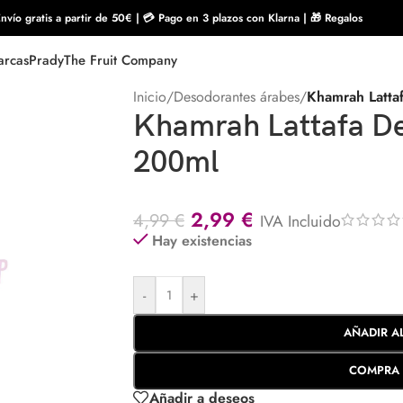
nvío gratis a partir de 50€ | 💳 Pago en 3 plazos con Klarna | 🎁 Regalos
rcas
Prady
The Fruit Company
Inicio
/
Desodorantes árabes
/
Khamrah Latta
Khamrah Lattafa De
200ml
2,99
€
4,99
€
IVA Incluido
Hay existencias
-
+
AÑADIR A
COMPRA 
Añadir a deseos