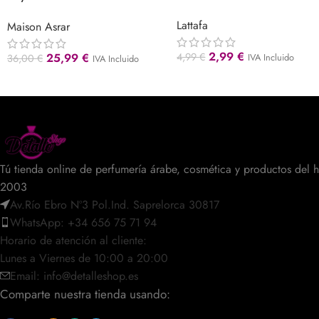
Lattafa
Maison Asrar
2,99
€
25,99
€
4,99
€
IVA Incluido
36,00
€
IVA Incluido
Tú tienda online de perfumería árabe, cosmética y productos del 
2003
Av.Río Ebro Nº3 Pol.Ind. Saprelorca 30817
WhatsApp: +34 656 75 71 94
Horario de atención al cliente:
Lunes a Viernes de 10:00 a 20:00
Email: info@detalleshop.es
Comparte nuestra tienda usando: