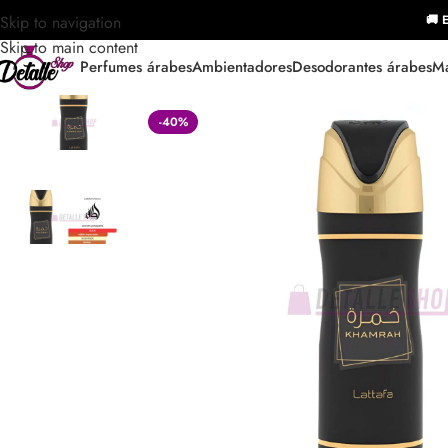
Skip to navigation
🚚 E
Skip to main content
Perfumes árabes
Ambientadores
Desodorantes árabes
Ma
-40%