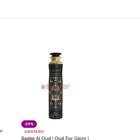
-29%
-40%
or
Ameerat Al Arab Pri
AGOTADO
Lattafa Desodorant
Badee Al Oud ( Oud For Glory )