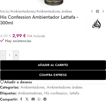
Inicio
/
Ambientadores
/
Ambientadores árabes
His Confession Ambientador Lattafa –
300ml
2,99
€
4,20
€
IVA Incluido
Hay existencias
-
+
AÑADIR AL CARRITO
COMPRA EXPRESS
Añadir a deseos
Categorías:
Ambientadores
,
Ambientadores árabes
Etiquetas:
Ambientadores
,
His confession
,
lattafa
Compartir: