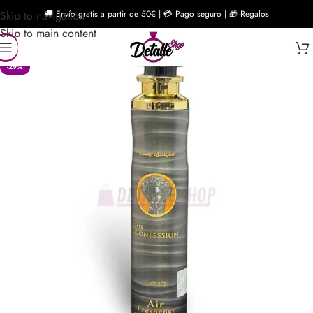
Skip to navigation
🚚 Envío gratis a partir de 50€ | 💳 Pago seguro | 🎁 Regalos
Skip to main content
-29%