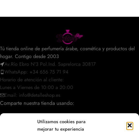
Tú tienda online de perfumería árabe, cosmética y productos del
hogar. Contigo desde 2003
Av.Río Ebro Nº3 Pol.Ind. Saprelorca 30817
WhatsApp: +34 656 75 71 94
Horario de atención al cliente:
Lunes a Viernes de 10:00 a 20:00
Email: info@detalleshop.es
Comparte nuestra tienda usando:
Utilizamos cookies para
mejorar tu experiencia
POLÍTICAS / INFORMACIÓN