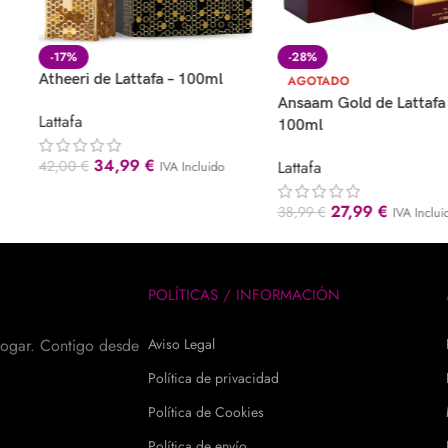
-17%
-28%
Atheeri de Lattafa – 100ml
AGOTADO
Ansaam Gold de Lattafa 
Lattafa
100ml
34,99
€
42,00
€
Lattafa
IVA Incluido
27,99
€
38,99
€
IVA Inclui
POLÍTICAS / INFORMACIÓN
hogar. Contigo desde
Aviso Legal
Política de privacidad
Política de Cookies
Política de envío