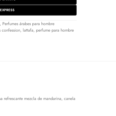
EXPRESS
,
Perfumes árabes para hombre
s confession
,
lattafa
,
perfume para hombre
na refrescante mezcla de mandarina, canela