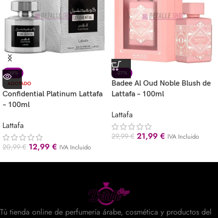
-38%
-27%
Badee Al Oud Noble Blush de
AGOTADO
Confidential Platinum Lattafa
Lattafa – 100ml
– 100ml
Lattafa
Lattafa
21,99
€
29,99
€
IVA Incluido
12,99
€
20,99
€
IVA Incluido
Tú tienda online de perfumería árabe, cosmética y productos del