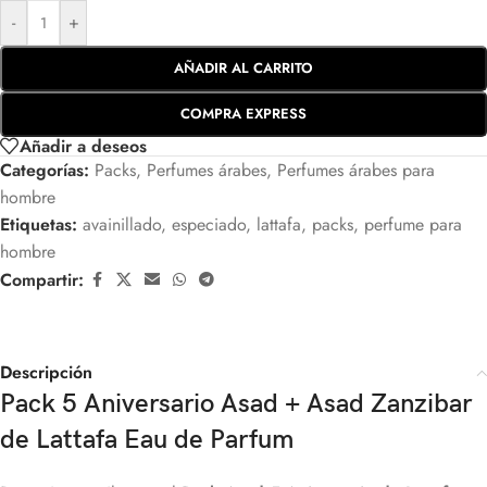
-
+
AÑADIR AL CARRITO
COMPRA EXPRESS
Añadir a deseos
Categorías:
Packs
,
Perfumes árabes
,
Perfumes árabes para
hombre
Etiquetas:
avainillado
,
especiado
,
lattafa
,
packs
,
perfume para
hombre
Compartir:
Descripción
Pack 5 Aniversario Asad + Asad Zanzibar
de Lattafa Eau de Parfum