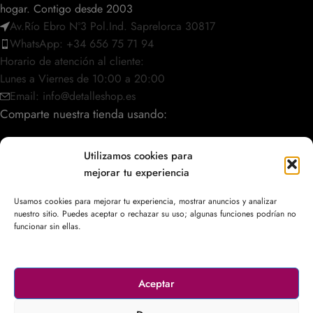
hogar. Contigo desde 2003
Av.Río Ebro Nº3 Pol.Ind. Saprelorca 30817
WhatsApp: +34 656 75 71 94
Horario de atención al cliente:
Lunes a Viernes de 10:00 a 20:00
Email: info@detalleshop.es
Comparte nuestra tienda usando:
Utilizamos cookies para
mejorar tu experiencia
POLÍTICAS / INFORMACIÓN
Usamos cookies para mejorar tu experiencia, mostrar anuncios y analizar
nuestro sitio. Puedes aceptar o rechazar su uso; algunas funciones podrían no
ACCESO RÁPIDO
funcionar sin ellas.
Aceptar
© 2003–2026
DetalleShop
. Todos los derechos reservados.