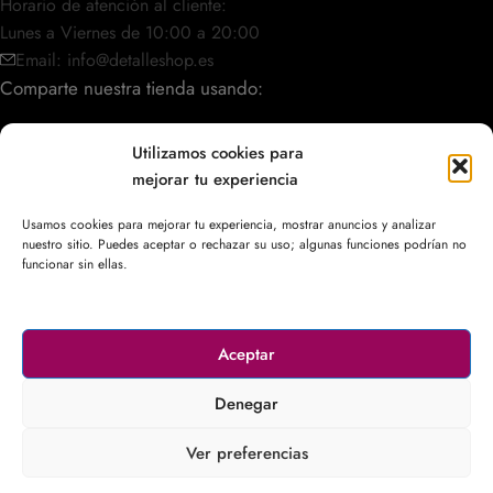
Horario de atención al cliente:
Lunes a Viernes de 10:00 a 20:00
Email: info@detalleshop.es
Comparte nuestra tienda usando:
Utilizamos cookies para
mejorar tu experiencia
POLÍTICAS / INFORMACIÓN
Usamos cookies para mejorar tu experiencia, mostrar anuncios y analizar
nuestro sitio. Puedes aceptar o rechazar su uso; algunas funciones podrían no
ACCESO RÁPIDO
funcionar sin ellas.
Aceptar
© 2003–2026
DetalleShop
. Todos los derechos reservados.
Denegar
Ver preferencias
Deseos
Carrito
Mi cuenta
Principal