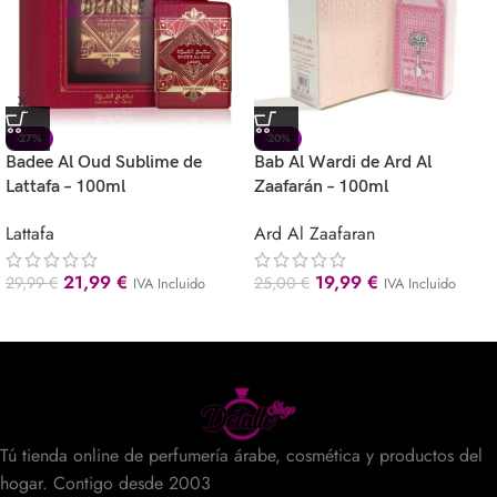
-27%
-20%
Badee Al Oud Sublime de
Bab Al Wardi de Ard Al
Lattafa – 100ml
Zaafarán – 100ml
Lattafa
Ard Al Zaafaran
21,99
€
19,99
€
29,99
€
25,00
€
IVA Incluido
IVA Incluido
Tú tienda online de perfumería árabe, cosmética y productos del
hogar. Contigo desde 2003