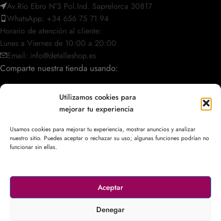
Av.Río Ebro Nº3 Pol.Ind. Saprelorca 30817
WhatsApp: +34 656 75 71 94
Horario de atención al cliente:
Lunes a Viernes de 10:00 a 20:00
Email: info@detalleshop.es
Comparte nuestra tienda usando:
Utilizamos cookies para
mejorar tu experiencia
POLÍTICAS / INFORMACIÓN
Usamos cookies para mejorar tu experiencia, mostrar anuncios y analizar
nuestro sitio. Puedes aceptar o rechazar su uso; algunas funciones podrían no
ACCESO RÁPIDO
funcionar sin ellas.
Aceptar
© 2003–2026
DetalleShop
. Todos los derechos reservados.
Denegar