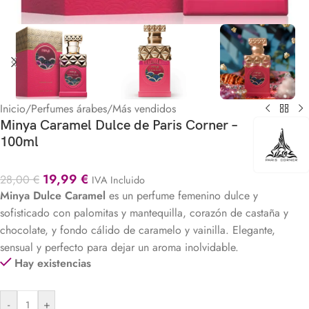
Inicio
/
Perfumes árabes
/
Más vendidos
Minya Caramel Dulce de Paris Corner –
100ml
19,99
€
28,00
€
IVA Incluido
Minya Dulce Caramel
es un
perfume femenino dulce y
sofisticado con palomitas y mantequilla, corazón de castaña y
chocolate, y fondo cálido de caramelo y vainilla. Elegante,
sensual y perfecto para dejar un aroma inolvidable.
Hay existencias
-
+