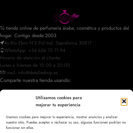
Tú tienda online de perfumería árabe, cosmética y productos del
hogar. Contigo desde 2003
Av.Río Ebro Nº3 Pol.Ind. Saprelorca 30817
WhatsApp: +34 656 75 71 94
Horario de atención al cliente:
Lunes a Viernes de 10:00 a 20:00
Email: info@detalleshop.es
Comparte nuestra tienda usando:
Utilizamos cookies para
mejorar tu experiencia
POLÍTICAS / INFORMACIÓN
Usamos cookies para mejorar tu experiencia, mostrar anuncios y analizar
nuestro sitio. Puedes aceptar o rechazar su uso; algunas funciones podrían no
ACCESO RÁPIDO
funcionar sin ellas.