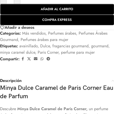
AÑADIR AL CARRITO
COMPRA EXPRESS
Añadir a deseos
Categorías:
Más vendidos
,
Perfumes árabes
,
Perfumes Árabes
Gourmand
,
Perfumes árabes para mujer
Etiquetas:
avainillado
,
Dulce
,
fragancias gourmand
,
gourmand
,
minya caramel dulce
,
Paris Corner
,
perfume para mujer
Compartir:
Descripción
Minya Dulce Caramel de Paris Corner Eau
de Parfum
Descubre
Minya Dulce Caramel de Paris Corner,
un perfume