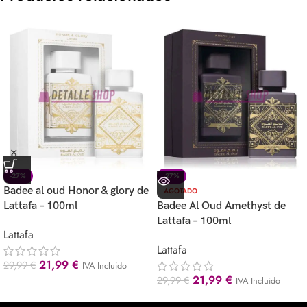
-27%
-27%
Badee al oud Honor & glory de
AGOTADO
Lattafa – 100ml
Badee Al Oud Amethyst de
Lattafa – 100ml
Lattafa
Lattafa
21,99
€
29,99
€
IVA Incluido
21,99
€
29,99
€
IVA Incluido