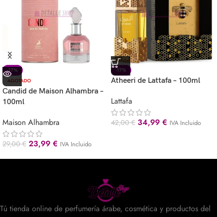
-17%
-17%
Atheeri de Lattafa – 100ml
AGOTADO
Candid de Maison Alhambra –
Lattafa
100ml
Maison Alhambra
34,99
€
42,00
€
IVA Incluido
23,99
€
29,00
€
IVA Incluido
Tú tienda online de perfumería árabe, cosmética y productos del