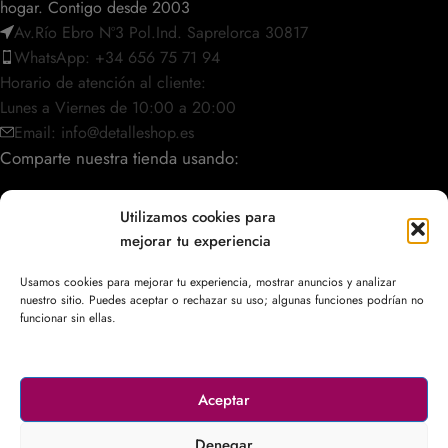
hogar. Contigo desde 2003
Av.Río Ebro Nº3 Pol.Ind. Saprelorca 30817
WhatsApp: +34 656 75 71 94
Horario de atención al cliente:
Lunes a Viernes de 10:00 a 20:00
Email: info@detalleshop.es
Comparte nuestra tienda usando:
Utilizamos cookies para
mejorar tu experiencia
POLÍTICAS / INFORMACIÓN
Usamos cookies para mejorar tu experiencia, mostrar anuncios y analizar
nuestro sitio. Puedes aceptar o rechazar su uso; algunas funciones podrían no
ACCESO RÁPIDO
funcionar sin ellas.
Aceptar
© 2003–2026
DetalleShop
. Todos los derechos reservados.
Denegar