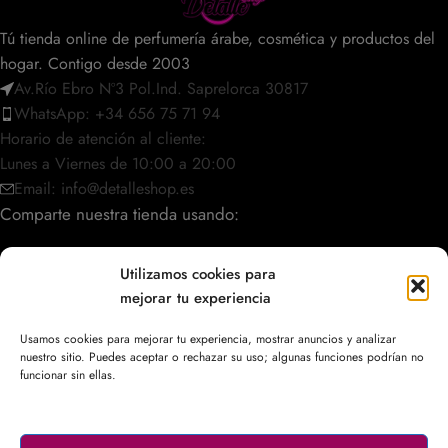
Tú tienda online de perfumería árabe, cosmética y productos del
hogar. Contigo desde 2003
Av.Río Ebro Nº3 Pol.Ind. Saprelorca 30817
WhatsApp: +34 656 75 71 94
Horario de atención al cliente:
Lunes a Viernes de 10:00 a 20:00
Email: info@detalleshop.es
Comparte nuestra tienda usando:
Utilizamos cookies para
mejorar tu experiencia
POLÍTICAS / INFORMACIÓN
Usamos cookies para mejorar tu experiencia, mostrar anuncios y analizar
nuestro sitio. Puedes aceptar o rechazar su uso; algunas funciones podrían no
ACCESO RÁPIDO
funcionar sin ellas.