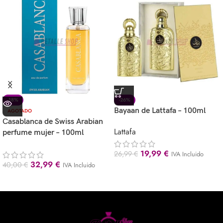
-18%
-26%
Bayaan de Lattafa – 100ml
AGOTADO
Casablanca de Swiss Arabian
Lattafa
perfume mujer – 100ml
19,99
€
26,99
€
IVA Incluido
32,99
€
40,00
€
IVA Incluido