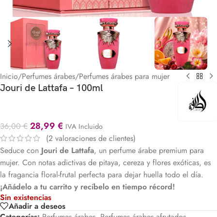
Inicio
/
Perfumes árabes
/
Perfumes árabes para mujer
Jouri de Lattafa – 100ml
28,99
€
36,00
€
IVA Incluido
(
2
valoraciones de clientes)
Seduce con
Jouri de Lattafa
, un perfume árabe premium para
mujer. Con notas adictivas de pitaya, cereza y flores exóticas, es
la fragancia floral-frutal perfecta para dejar huella todo el día.
¡Añádelo a tu carrito y recíbelo en tiempo récord!
Sin existencias
Añadir a deseos
Categorías:
Perfumes árabes
,
Perfumes árabes afrutados
,