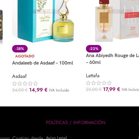
-38%
-22%
Ana Abiyedh Rouge de L
AGOTADO
– 60ml
Andaleeb de Asdaaf – 100ml
Lattafa
Asdaaf
17,99
€
14,99
€
23,00
€
IVA Inclui
24,00
€
IVA Incluido
POLÍTICAS / INFORMACIÓN
hogar. Contigo desde
Aviso Legal