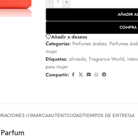
-
+
AÑADIR A
COMPRA 
Añadir a deseos
Categorías:
Perfumes árabes
,
Perfumes ára
mujer
Etiquetas:
afrutado
,
Fragrance World
,
inte
para mujer
Compartir:
RACIONES (1)
MARCA
AUTENTICIDAD
TIEMPOS DE ENTREGA
 Parfum