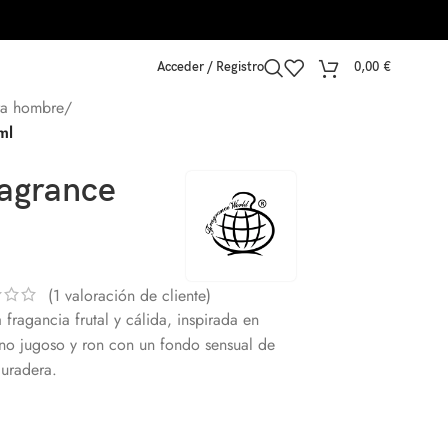
Acceder / Registro
0,00
€
ra hombre
/
ml
ragrance
(
1
valoración de cliente)
 fragancia frutal y cálida, inspirada en
no jugoso y ron con un fondo sensual de
duradera.