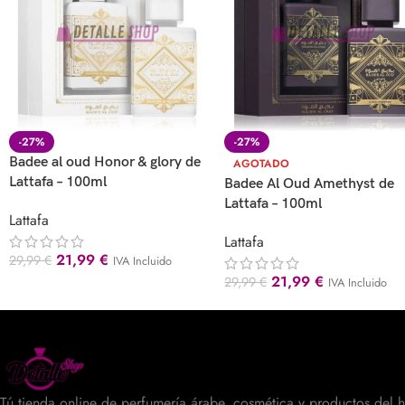
-27%
-27%
Badee al oud Honor & glory de
AGOTADO
Lattafa – 100ml
Badee Al Oud Amethyst de
Lattafa – 100ml
Lattafa
Lattafa
21,99
€
29,99
€
IVA Incluido
21,99
€
29,99
€
IVA Incluido
Tú tienda online de perfumería árabe, cosmética y productos del 