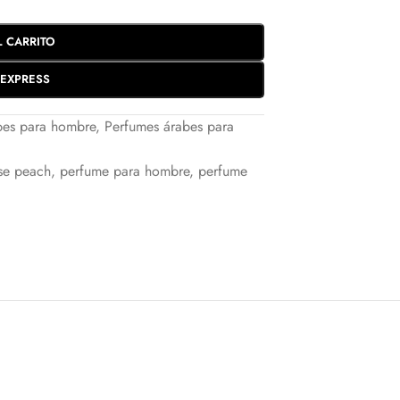
L CARRITO
EXPRESS
bes para hombre
,
Perfumes árabes para
nse peach
,
perfume para hombre
,
perfume