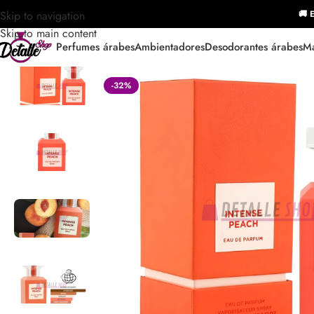
Skip to navigation
🚚 E
Skip to main content
Perfumes árabes
Ambientadores
Desodorantes árabes
Ma
-32%