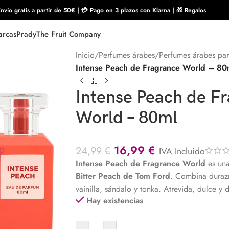
nvío gratis a partir de 50€ | 💳 Pago en 3 plazos con Klarna | 🎁 Regalos
rcas
Prady
The Fruit Company
Inicio
/
Perfumes árabes
/
Perfumes árabes pa
Intense Peach de Fragrance World – 80
Intense Peach de F
World – 80ml
16,99
€
24,99
€
IVA Incluido
Intense Peach de
Fragrance World
es una
Bitter Peach de Tom Ford
. Combina duraz
vainilla, sándalo y tonka. Atrevida, dulce y 
Hay existencias