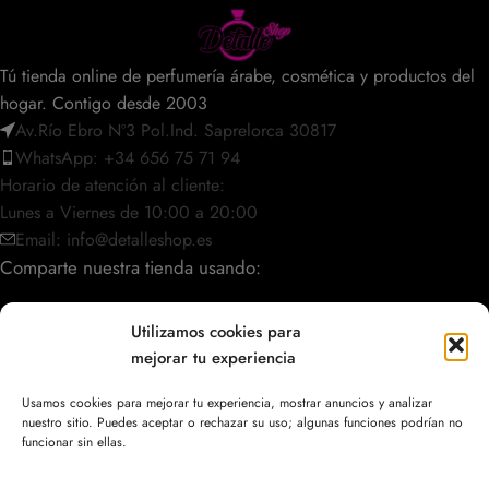
Tú tienda online de perfumería árabe, cosmética y productos del
hogar. Contigo desde 2003
Av.Río Ebro Nº3 Pol.Ind. Saprelorca 30817
WhatsApp: +34 656 75 71 94
Horario de atención al cliente:
Lunes a Viernes de 10:00 a 20:00
Email: info@detalleshop.es
Comparte nuestra tienda usando:
Utilizamos cookies para
mejorar tu experiencia
POLÍTICAS / INFORMACIÓN
Usamos cookies para mejorar tu experiencia, mostrar anuncios y analizar
nuestro sitio. Puedes aceptar o rechazar su uso; algunas funciones podrían no
ACCESO RÁPIDO
funcionar sin ellas.