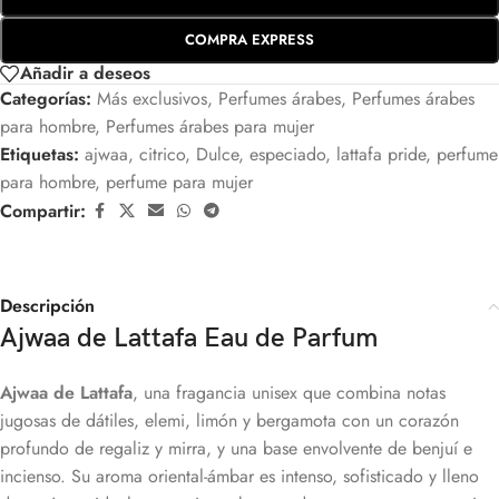
COMPRA EXPRESS
Añadir a deseos
Categorías:
Más exclusivos
,
Perfumes árabes
,
Perfumes árabes
para hombre
,
Perfumes árabes para mujer
Etiquetas:
ajwaa
,
citrico
,
Dulce
,
especiado
,
lattafa pride
,
perfume
para hombre
,
perfume para mujer
Compartir:
Descripción
Ajwaa de Lattafa Eau de Parfum
Ajwaa de Lattafa
, una fragancia unisex que combina notas
jugosas de dátiles, elemi, limón y bergamota con un corazón
profundo de regaliz y mirra, y una base envolvente de benjuí e
incienso. Su aroma oriental-ámbar es intenso, sofisticado y lleno