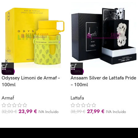
-25%
-28%
Odyssey Limoni de Armaf –
Ansaam Silver de Lattafa Pride
100ml
– 100ml
Armaf
Lattafa
23,99
€
27,99
€
32,00
€
38,99
€
IVA Incluido
IVA Incluido