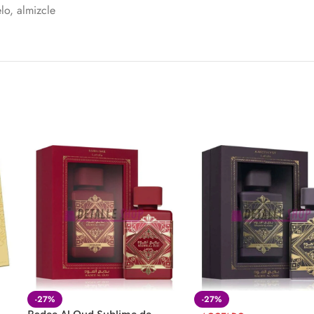
o, almizcle
-27%
-27%