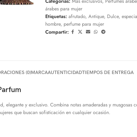
Categorías:
Más exclusivos
,
Perfumes árabe
árabes para mujer
Etiquetas:
afrutado
,
Antique
,
Dulce
,
especi
hombre
,
perfume para mujer
Compartir:
RACIONES (0)
MARCA
AUTENTICIDAD
TIEMPOS DE ENTREGA
 Parfum
, elegante y exclusivo. Combina notas amaderadas y musgosas con 
mujeres que buscan sofisticación en cualquier ocasión.