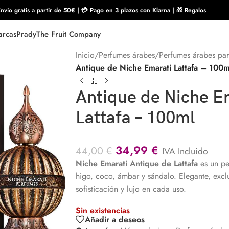
nvío gratis a partir de 50€ | 💳 Pago en 3 plazos con Klarna | 🎁 Regalos
rcas
Prady
The Fruit Company
Inicio
/
Perfumes árabes
/
Perfumes árabes pa
Antique de Niche Emarati Lattafa – 100m
Antique de Niche E
Lattafa – 100ml
34,99
€
44,00
€
IVA Incluido
Niche Emarati Antique de
Lattafa
es un p
higo, coco, ámbar y sándalo. Elegante, excl
sofisticación y lujo en cada uso.
Sin existencias
Añadir a deseos