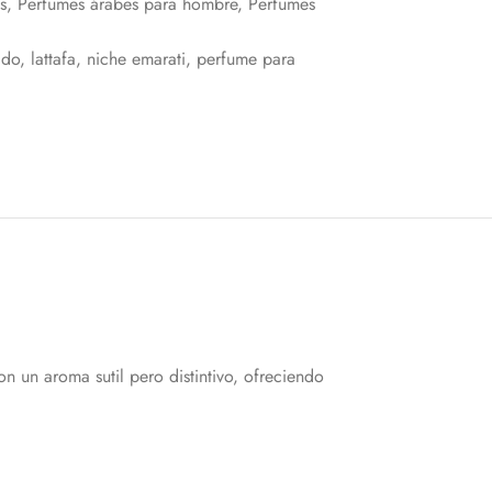
s
,
Perfumes árabes para hombre
,
Perfumes
ado
,
lattafa
,
niche emarati
,
perfume para
un aroma sutil pero distintivo, ofreciendo