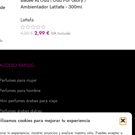
Badee Al Oud ( Oud For Glory )
Asad de Lattafa – 1
Ambientador Lattafa – 300ml
 de
Lattafa
Lattafa
18,99
€
24,99
€
IVA 
2,99
€
4,20
€
IVA Incluido
do
ACCESO RÁPIDO
Perfumes para mujer
Perfumes para hombre
Mini perfumes árabes para viaje
Perfumes árabes dulces
tilizamos cookies para mejorar tu experiencia
Perfumes árabes cítricos
Perfumes árabes afrutados
ar tu experiencia, mostrar anuncios y analizar nuestro sitio. Puedes aceptar o