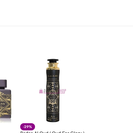
-29%
-24%