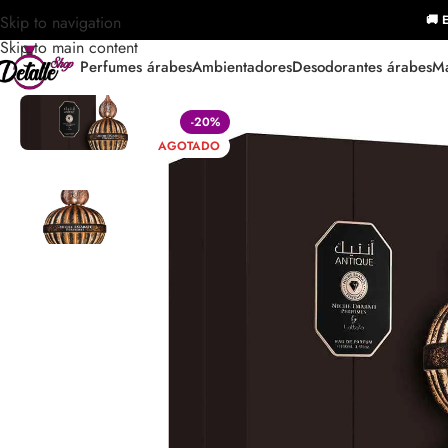
Skip to navigation
🚚 E
Skip to main content
Perfumes árabes
Ambientadores
Desodorantes árabes
Ma
-20%
AGOTADO