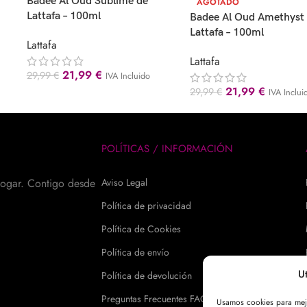
Badee Al Oud Sublime de
AGOTADO
Lattafa – 100ml
Badee Al Oud Amethyst
Lattafa – 100ml
Lattafa
Lattafa
21,99
€
29,99
€
IVA Incluido
21,99
€
29,99
€
IVA Inclui
POLÍTICAS / INFORMACIÓN
hogar. Contigo desde
Aviso Legal
Política de privacidad
Política de Cookies
Política de envío
U
Política de devolución
Preguntas Frecuentes FAQs
Usamos cookies para mejor