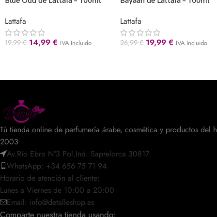
Blue Oud de Lattafa – 100ml
Bayaan de Lattafa – 100ml
Lattafa
Lattafa
14,99
€
19,99
€
19,99
€
26,99
€
IVA Incluido
IVA Incluido
Tú tienda online de perfumería árabe, cosmética y productos del 
2003
Av.Río Ebro Nº3 Pol.Ind. Saprelorca 30817
WhatsApp: +34 656 75 71 94
Horario de atención al cliente:
Lunes a Viernes de 10:00 a 20:00
Email: info@detalleshop.es
Comparte nuestra tienda usando: