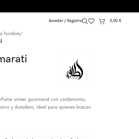
Acceder / Registro
0,00
€
ra hombre
/
l
marati
erfume unisex gourmand con cardamomo,
usivo y duradero, ideal para quienes buscan