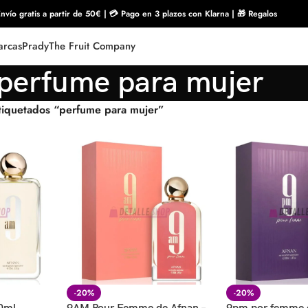
nvío gratis a partir de 50€ | 💳 Pago en 3 plazos con Klarna | 🎁 Regalos
rcas
Prady
The Fruit Company
perfume para mujer
tiquetados “perfume para mujer”
-20%
-20%