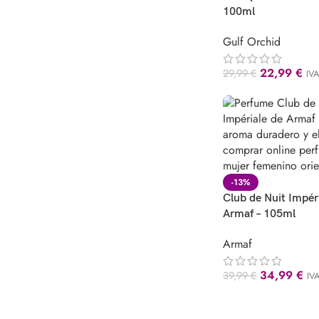
100ml
Gulf Orchid
22,99
€
29,99
€
IVA
-13%
Club de Nuit Impér
Armaf – 105ml
Armaf
34,99
€
39,99
€
IVA