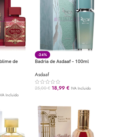
-24%
blime de
Badria de Asdaaf – 100ml
Asdaaf
18,99
€
25,00
€
IVA Incluido
IVA Incluido