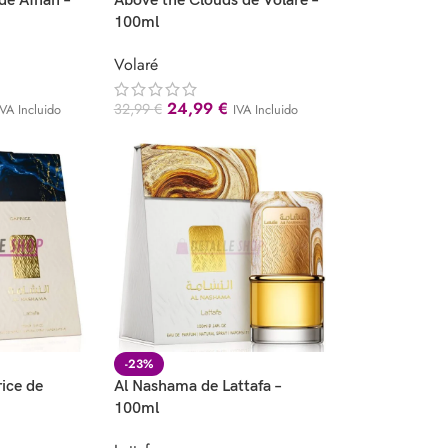
e Afnan –
Above the Clouds de Volaré –
100ml
Volaré
24,99
€
32,99
€
IVA Incluido
IVA Incluido
-23%
ice de
Al Nashama de Lattafa –
100ml