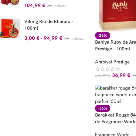
104,99
€
IVA Incluido
Viking Rio de Bharara -
100ml
-26%
3,00
€
-
94,99
€
IVA Incluido
Bahiya Ruby de Ara
Prestige – 100ml
Arabiyat Prestige
36,99
€
50,00
€
IV
-56%
Barakkat Rouge 540
de Fragrance Worl
Fragrance World