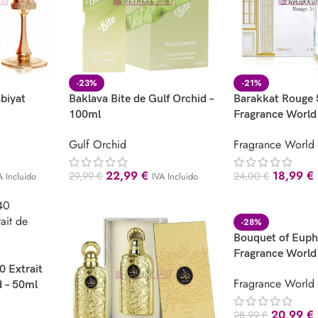
-23%
-21%
biyat
Baklava Bite de Gulf Orchid –
Barakkat Rouge 
100ml
Fragrance World
Gulf Orchid
Fragrance World
22,99
€
18,99
€
29,99
€
24,00
€
A Incluido
IVA Incluido
-28%
Bouquet of Euph
Fragrance World
 Extrait
Fragrance World
d – 50ml
20,99
€
28,99
€