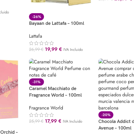
cluido
-26%
Bayaan de Lattafa – 100ml
Lattafa
19,99
€
26,99
€
IVA Incluido
-31%
Caramel Macchiato de
Fragrance World – 100ml
Fragrance World
-20%
17,99
€
25,99
€
IVA Incluido
Chocola Addict 
Avenue – 100ml
 Orchid –