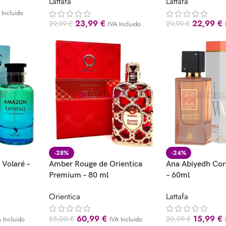
Lattafa
Lattafa
 Incluido
23,99
€
22,99
€
29,99
€
29,99
€
IVA Incluido
-28%
-24%
 Volaré –
Amber Rouge de Orientica
Ana Abiyedh Cora
Premium – 80 ml
– 60ml
Orientica
Lattafa
60,99
€
15,99
€
85,00
€
20,99
€
A Incluido
IVA Incluido