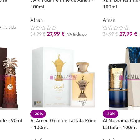
0ml
9AM Pour Femme de Afnan –
9pm por femme d
100ml
100ml
Afnan
Afnan
A Incluido
27,99
€
27,99
€
34,99
€
34,99
€
IVA Incluido
-20%
-23%
ide – 90ml
Al Areeq Gold de Lattafa Pride
Al Nashama Capr
– 100ml
Lattafa – 100ml