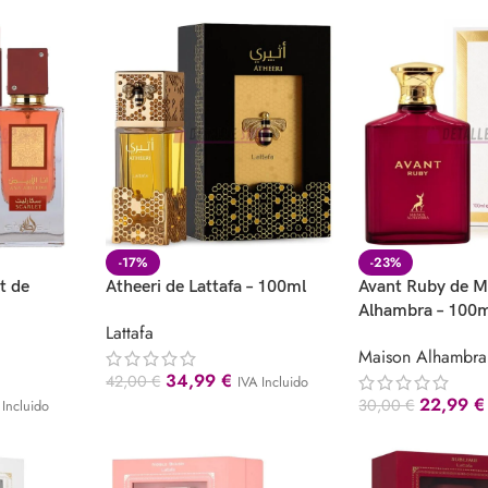
-17%
-23%
t de
Atheeri de Lattafa – 100ml
Avant Ruby de M
Alhambra – 100
Lattafa
Maison Alhambra
34,99
€
42,00
€
IVA Incluido
22,99
€
30,00
€
 Incluido