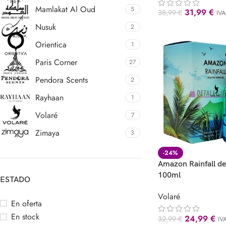
Mamlakat Al Oud
5
31,99
€
38,99
€
IVA
Nusuk
2
Orientica
1
Paris Corner
27
Pendora Scents
2
Rayhaan
1
Volaré
7
Zimaya
3
-24%
Amazon Rainfall de
100ml
ESTADO
Volaré
En oferta
En stock
24,99
€
32,99
€
IV