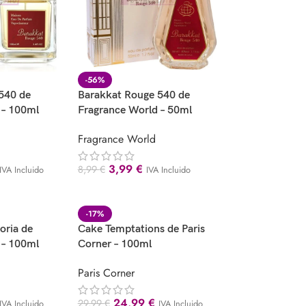
-56%
540 de
Barakkat Rouge 540 de
 – 100ml
Fragrance World – 50ml
Fragrance World
3,99
€
8,99
€
IVA Incluido
IVA Incluido
-17%
oria de
Cake Temptations de Paris
 – 100ml
Corner – 100ml
Paris Corner
24,99
€
29,99
€
IVA Incluido
IVA Incluido