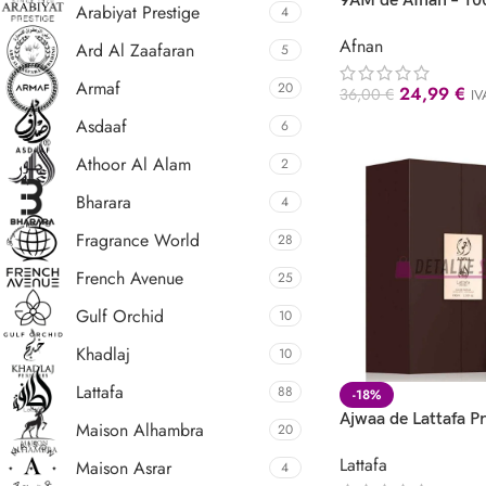
9AM de Afnan – 10
Arabiyat Prestige
4
Afnan
Ard Al Zaafaran
5
Armaf
20
24,99
€
36,00
€
IV
Asdaaf
6
Athoor Al Alam
2
Bharara
4
Fragrance World
28
French Avenue
25
Gulf Orchid
10
Khadlaj
10
Lattafa
88
-18%
Ajwaa de Lattafa Pr
Maison Alhambra
20
Lattafa
Maison Asrar
4