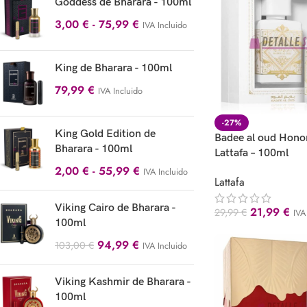
Goddess de Bharara - 100ml
3,00
€
-
75,99
€
IVA Incluido
King de Bharara - 100ml
79,99
€
IVA Incluido
-27%
King Gold Edition de
Badee al oud Honor
Bharara - 100ml
Lattafa – 100ml
2,00
€
-
55,99
€
IVA Incluido
Lattafa
Viking Cairo de Bharara -
21,99
€
29,99
€
IVA
100ml
94,99
€
103,00
€
IVA Incluido
Viking Kashmir de Bharara -
100ml