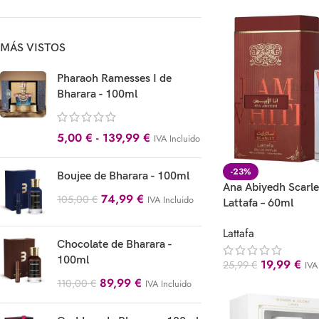
MÁS VISTOS
Pharaoh Ramesses I de
Bharara - 100ml
5,00
€
-
139,99
€
IVA Incluido
-23%
Boujee de Bharara - 100ml
Ana Abiyedh Scarle
74,99
€
105,00
€
IVA Incluido
Lattafa – 60ml
Lattafa
Chocolate de Bharara -
100ml
19,99
€
25,99
€
IVA
89,99
€
110,00
€
IVA Incluido