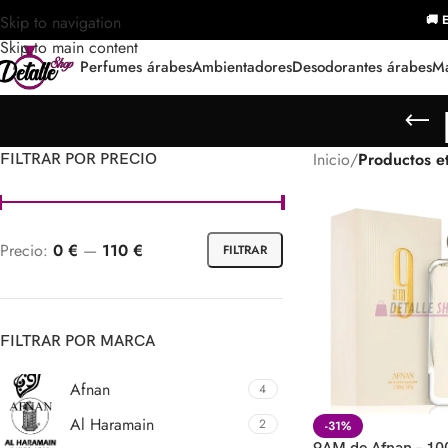
Skip to navigation
🚚 E
Skip to main content
Perfumes árabes
Ambientadores
Desodorantes árabes
Ma
Inicio
/
Productos e
FILTRAR POR PRECIO
Precio:
0 €
—
110 €
FILTRAR
FILTRAR POR MARCA
Afnan
4
Al Haramain
2
-31%