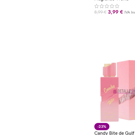
3,99
€
8,99
€
IVA In
-23%
Candy Bite de Gulf