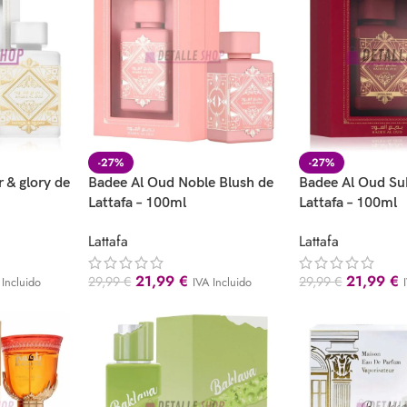
-27%
-27%
 & glory de
Badee Al Oud Noble Blush de
Badee Al Oud Su
Lattafa – 100ml
Lattafa – 100ml
Lattafa
Lattafa
21,99
€
21,99
€
29,99
€
29,99
€
 Incluido
IVA Incluido