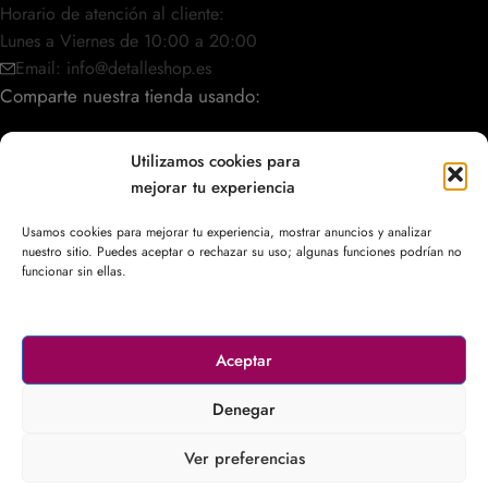
Horario de atención al cliente:
Lunes a Viernes de 10:00 a 20:00
Email: info@detalleshop.es
Comparte nuestra tienda usando:
Utilizamos cookies para
mejorar tu experiencia
POLÍTICAS / INFORMACIÓN
Usamos cookies para mejorar tu experiencia, mostrar anuncios y analizar
nuestro sitio. Puedes aceptar o rechazar su uso; algunas funciones podrían no
ACCESO RÁPIDO
funcionar sin ellas.
Aceptar
© 2003–2026
DetalleShop
. Todos los derechos reservados.
Denegar
Ver preferencias