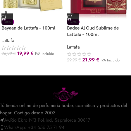
-26%
-27%
Bayaan de Lattafa – 100ml
Badee Al Oud Sublime de
Lattafa – 100ml
Lattafa
Lattafa
19,99
€
26,99
€
IVA Incluido
21,99
€
29,99
€
IVA Incluido
Tú tienda online de perfumería árabe, cosmética y productos del
hogar. Contigo desde 2003
Av.Río Ebro Nº3 Pol.Ind. Saprelorca 30817
WhatsApp: +34 656 75 71 94