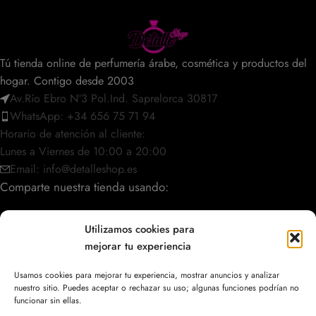
Tú tienda online de perfumería árabe, cosmética y productos del
hogar. Contigo desde 2003
Av.Río Ebro Nº3 Pol.Ind. Saprelorca 30817
WhatsApp: +34 656 75 71 94
Horario de atención al cliente:
Lunes a Viernes de 10:00 a 20:00
Email: info@detalleshop.es
Comparte nuestra tienda usando:
Utilizamos cookies para
mejorar tu experiencia
POLÍTICAS / INFORMACIÓN
Usamos cookies para mejorar tu experiencia, mostrar anuncios y analizar
nuestro sitio. Puedes aceptar o rechazar su uso; algunas funciones podrían no
ACCESO RÁPIDO
funcionar sin ellas.