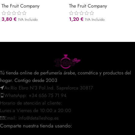
The Fruit Company
The Fruit Company
3,80
€
1,20
€
IVA Incluido
IVA Incluido
Tú tienda online de perfumería árabe, cosmética y productos del
hogar. Contigo desde 2003
Av.Río Ebro Nº3 Pol.Ind. Saprelorca 30817
WhatsApp: +34 656 75 71 94
Horario de atención al cliente:
Lunes a Viernes de 10:00 a 20:00
Email: info@detalleshop.es
Comparte nuestra tienda usando: