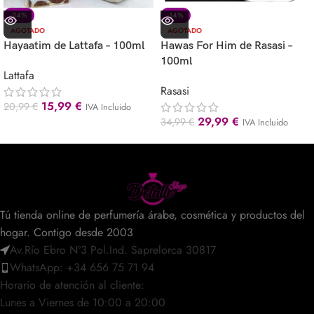
-24%
-14%
AGOTADO
AGOTADO
Hayaatim de Lattafa – 100ml
Hawas For Him de Rasasi –
100ml
Lattafa
Rasasi
15,99
€
20,99
€
IVA Incluido
29,99
€
34,99
€
IVA Incluido
Tú tienda online de perfumería árabe, cosmética y productos del
hogar. Contigo desde 2003
Av.Río Ebro Nº3 Pol.Ind. Saprelorca 30817
WhatsApp: +34 656 75 71 94
Horario de atención al cliente:
Lunes a Viernes de 10:00 a 20:00