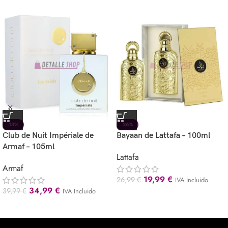
-13%
-26%
Club de Nuit Impériale de
Bayaan de Lattafa – 100ml
Armaf – 105ml
Lattafa
Armaf
19,99
€
26,99
€
IVA Incluido
34,99
€
39,99
€
IVA Incluido