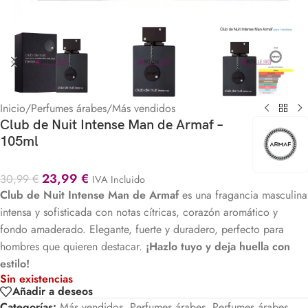
Inicio
/
Perfumes árabes
/
Más vendidos
Club de Nuit Intense Man de Armaf –
105ml
23,99
€
30,99
€
IVA Incluido
Club de Nuit Intense Man de Armaf
es una fragancia masculina
intensa y sofisticada con notas cítricas, corazón aromático y
fondo amaderado. Elegante, fuerte y duradero, perfecto para
hombres que quieren destacar.
¡Hazlo tuyo y deja huella con
estilo!
Sin existencias
Añadir a deseos
Categorías:
Más vendidos
,
Perfumes árabes
,
Perfumes árabes