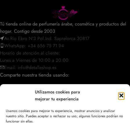
Tú tienda online de perfumería árabe, cosmética y productos del
hogar. Contigo desde 2003
Av.Río Ebro Nº3 Pol.Ind. Saprelorca 30817
WhatsApp: +34 656 75 71 94
Horario de atención al cliente:
Lunes a Viernes de 10:00 a 20:00
Email: info@detalleshop.es
Comparte nuestra tienda usando:
Utilizamos cookies para
mejorar tu experiencia
POLÍTICAS / INFORMACIÓN
Usamos cookies para mejorar tu experiencia, mostrar anuncios y analizar
nuestro sitio. Puedes aceptar o rechazar su uso; algunas funciones podrían no
ACCESO RÁPIDO
funcionar sin ellas.