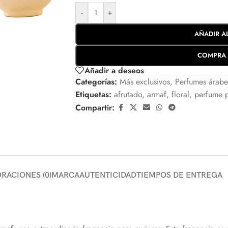
-
+
AÑADIR A
COMPRA 
Añadir a deseos
Categorías:
Más exclusivos
,
Perfumes árabe
Etiquetas:
afrutado
,
armaf
,
floral
,
perfume p
Compartir:
RACIONES (0)
MARCA
AUTENTICIDAD
TIEMPOS DE ENTREGA