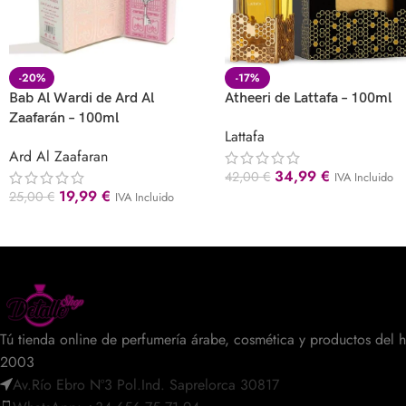
-20%
-17%
Bab Al Wardi de Ard Al
Atheeri de Lattafa – 100ml
Zaafarán – 100ml
Lattafa
Ard Al Zaafaran
34,99
€
42,00
€
IVA Incluido
19,99
€
25,00
€
IVA Incluido
Tú tienda online de perfumería árabe, cosmética y productos del 
2003
Av.Río Ebro Nº3 Pol.Ind. Saprelorca 30817