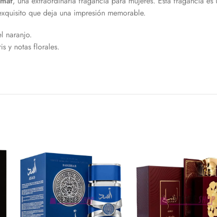
rmaf
, una extraordinaria fragancia para mujeres. Esta fragancia es
exquisito que deja una impresión memorable.
l naranjo.
s y notas florales.