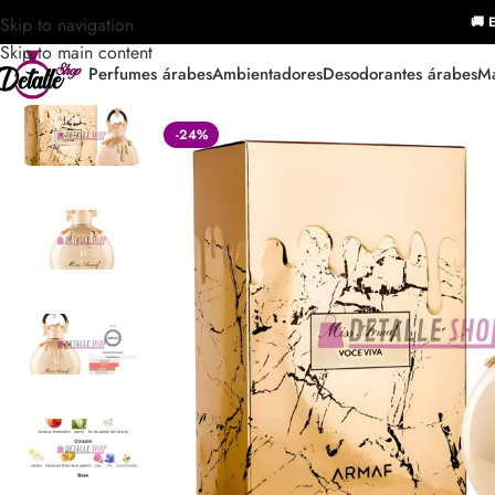
Skip to navigation
🚚 E
Skip to main content
Perfumes árabes
Ambientadores
Desodorantes árabes
Ma
-24%