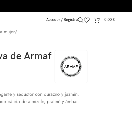
Acceder / Registro
0,00
€
a mujer
/
va de Armaf
gante y seductor con durazno y jazmín,
ondo cálido de almizcle, praliné y ámbar.