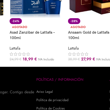
-24%
-28%
AGOTADO
AGOTADO
Asad Zanzibar de Lattafa –
Ansaam Gold de Lattafa 
100ml
100ml
Lattafa
Lattafa
18,99
€
27,99
€
24,99
€
38,99
€
IVA Incluido
IVA Inclui
POLÍTICAS / INFORMACIÓN
hogar. Contigo desde
Aviso Legal
Política de privacidad
Política de Cookies