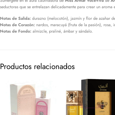
Sumérgete en el aura cautivadora de
Miss Armaf VoceViva
de
A
seductoras que se entrelazan delicadamente para crear un aroma 
Notas de Salida:
durazno (melocotón), jazmín y flor de azahar de
Notas de Corazón:
nardos, maracuyá (fruta de la pasión), rosa, iri
Notas de Fondo:
almizcle, praliné, ámbar y sándalo.
Productos relacionados