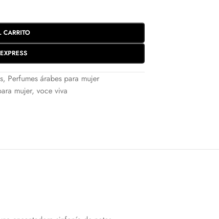
L CARRITO
EXPRESS
s
,
Perfumes árabes para mujer
ara mujer
,
voce viva