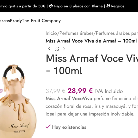
nvío gratis a partir de 50€ | 💳 Pago en 3 plazos con Klarna | 🎁 Regalos
rcas
Prady
The Fruit Company
Inicio
/
Perfumes árabes
/
Perfumes árabes par
Miss Armaf Voce Viva de Armaf – 100ml
Miss Armaf Voce Vi
– 100ml
28,99
€
37,99
€
IVA Incluido
Miss Armaf VoceViva
perfume femenino ele
corazón floral de rosa, iris y maracuyá, y f
Ideal para dejar una impresión inolvidable.
Hay existencias