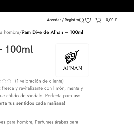
Acceder / Registro
0,00
€
ra hombre
/
9am Dive de Afnan – 100ml
– 100ml
(
1
valoración de cliente)
 fresca y revitalizante con limón, menta y
e cálido de sándalo. Perfecta para uso
erta tus sentidos cada mañana!
bes para hombre
,
Perfumes árabes para