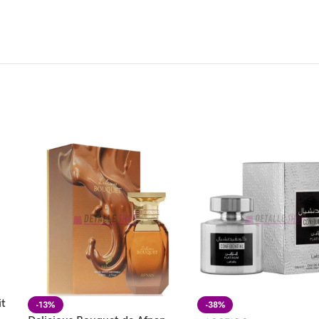
it
-13%
-38%