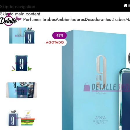
Skip to navigation
🚚 E
Skip to main content
Perfumes árabes
Ambientadores
Desodorantes árabes
Ma
-18%
AGOTADO