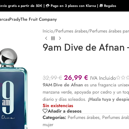
nvío gratis a partir de 50€ | 💳 Pago en 3 plazos con Klarna | 🎁 Regalos
rcas
Prady
The Fruit Company
Inicio
/
Perfumes árabes
/
Perfumes árabes pa
9am Dive de Afnan 
26,99
€
32,99
€
IVA Incluido
9AM Dive de Afnan
es una fragancia unisex
manzana verde, apoyada por cedro y un toqu
diario y días soleados.
¡Hazla tuya y despi
Sin existencias
Añadir a deseos
Categorías:
Perfumes árabes
,
Perfumes ára
mujer