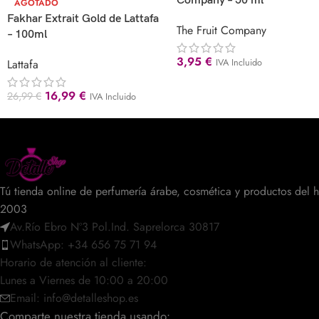
Company – 50 ml
AGOTADO
Fakhar Extrait Gold de Lattafa
The Fruit Company
– 100ml
3,95
€
IVA Incluido
Lattafa
16,99
€
26,99
€
IVA Incluido
Tú tienda online de perfumería árabe, cosmética y productos del 
2003
Av.Río Ebro Nº3 Pol.Ind. Saprelorca 30817
WhatsApp: +34 656 75 71 94
Horario de atención al cliente:
Lunes a Viernes de 10:00 a 20:00
Email: info@detalleshop.es
Comparte nuestra tienda usando: