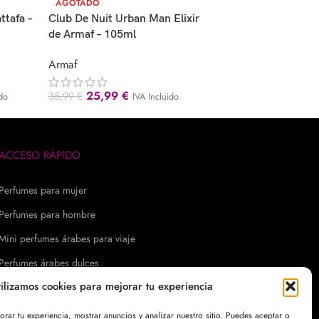
Ansaam Silver de Lat
AGOTADO
– 100ml
ttafa –
Club De Nuit Urban Man Elixir
de Armaf – 105ml
Lattafa
Armaf
27,99
€
38,99
€
IVA 
25,99
€
35,99
€
ido
IVA Incluido
ACCESO RÁPIDO
Perfumes para mujer
Perfumes para hombre
Mini perfumes árabes para viaje
Perfumes árabes dulces
tilizamos cookies para mejorar tu experiencia
Perfumes árabes cítricos
Perfumes árabes afrutados
ar tu experiencia, mostrar anuncios y analizar nuestro sitio. Puedes aceptar o