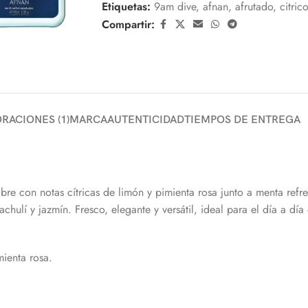
Etiquetas:
9am dive
,
afnan
,
afrutado
,
citrico
Compartir:
RACIONES (1)
MARCA
AUTENTICIDAD
TIEMPOS DE ENTREGA
re con notas cítricas de limón y pimienta rosa junto a menta refre
hulí y jazmín. Fresco, elegante y versátil, ideal para el día a dí
mienta rosa.