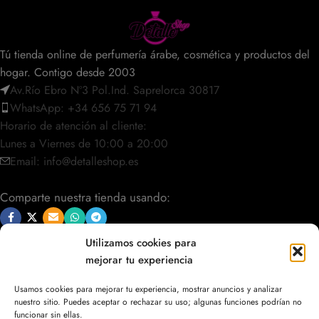
Tú tienda online de perfumería árabe, cosmética y productos del
hogar. Contigo desde 2003
Av.Río Ebro Nº3 Pol.Ind. Saprelorca 30817
WhatsApp: +34 656 75 71 94
Horario de atención al cliente:
Lunes a Viernes de 10:00 a 20:00
Email: info@detalleshop.es
Comparte nuestra tienda usando:
Utilizamos cookies para
mejorar tu experiencia
POLÍTICAS / INFORMACIÓN
Usamos cookies para mejorar tu experiencia, mostrar anuncios y analizar
nuestro sitio. Puedes aceptar o rechazar su uso; algunas funciones podrían no
ACCESO RÁPIDO
funcionar sin ellas.