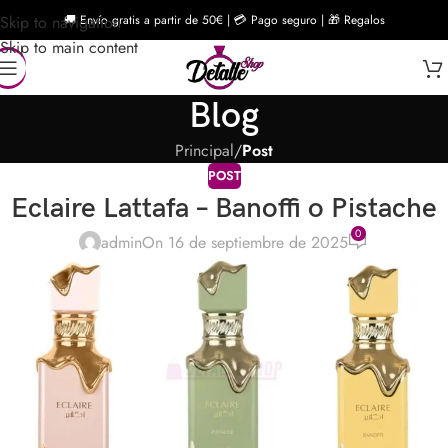
Skip to navigation
🚚 Envío gratis a partir de 50€ | 💳 Pago seguro | 🎁 Regalos
Skip to main content
Blog
Principal
/
Post
POST
Eclaire Lattafa – Banoffi o Pistache
0
admin
On 16 de septiembre de 2025