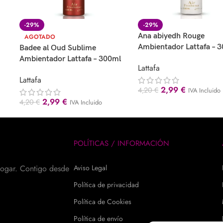
-29%
-29%
Ana abiyedh Rouge
AGOTADO
Ambientador Lattafa – 
Badee al Oud Sublime
Ambientador Lattafa – 300ml
Lattafa
Lattafa
2,99
€
4,20
€
IVA Incluido
2,99
€
4,20
€
IVA Incluido
POLÍTICAS / INFORMACIÓN
hogar. Contigo desde
Aviso Legal
Política de privacidad
Política de Cookies
Política de envío