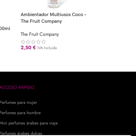
Ambientador Multiusos Coco –
-42%
The Fruit Company
Ambientador coche 
300ml
The Fruit Company
The Fruit Company
The Fruit Company
2,50
€
IVA Incluido
1,75
€
3,00
€
IVA Inc
ACCESO RÁPIDO
Perfumes para mujer
Perfumes para hombre
Mini perfumes árabes para viaje
Perfumes árabes dulces