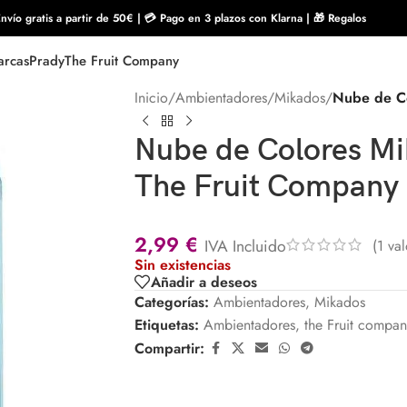
nvío gratis a partir de 50€ | 💳 Pago en 3 plazos con Klarna | 🎁 Regalos
rcas
Prady
The Fruit Company
Inicio
/
Ambientadores
/
Mikados
/
Nube de C
Nube de Colores M
The Fruit Company
2,99
€
IVA Incluido
(
1
val
Sin existencias
Añadir a deseos
Categorías:
Ambientadores
,
Mikados
Etiquetas:
Ambientadores
,
the Fruit compan
Compartir: