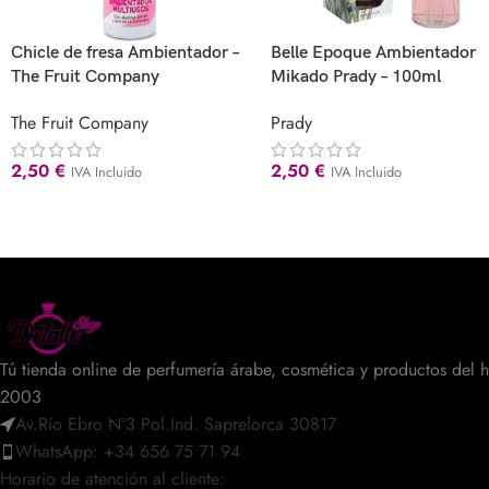
Chicle de fresa Ambientador –
Belle Epoque Ambientador
The Fruit Company
Mikado Prady – 100ml
The Fruit Company
Prady
2,50
€
2,50
€
IVA Incluido
IVA Incluido
Tú tienda online de perfumería árabe, cosmética y productos del 
2003
Av.Río Ebro Nº3 Pol.Ind. Saprelorca 30817
WhatsApp: +34 656 75 71 94
Horario de atención al cliente: