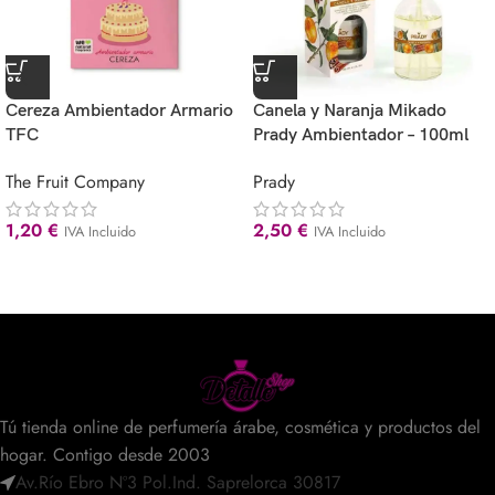
Cereza Ambientador Armario
Canela y Naranja Mikado
TFC
Prady Ambientador – 100ml
The Fruit Company
Prady
1,20
€
2,50
€
IVA Incluido
IVA Incluido
Tú tienda online de perfumería árabe, cosmética y productos del
hogar. Contigo desde 2003
Av.Río Ebro Nº3 Pol.Ind. Saprelorca 30817