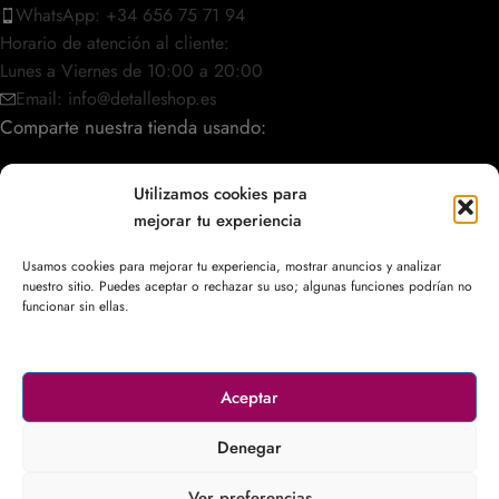
WhatsApp: +34 656 75 71 94
Horario de atención al cliente:
Lunes a Viernes de 10:00 a 20:00
Email: info@detalleshop.es
Comparte nuestra tienda usando:
Utilizamos cookies para
mejorar tu experiencia
POLÍTICAS / INFORMACIÓN
Usamos cookies para mejorar tu experiencia, mostrar anuncios y analizar
nuestro sitio. Puedes aceptar o rechazar su uso; algunas funciones podrían no
ACCESO RÁPIDO
funcionar sin ellas.
Aceptar
© 2003–2026
DetalleShop
. Todos los derechos reservados.
Denegar
Ver preferencias