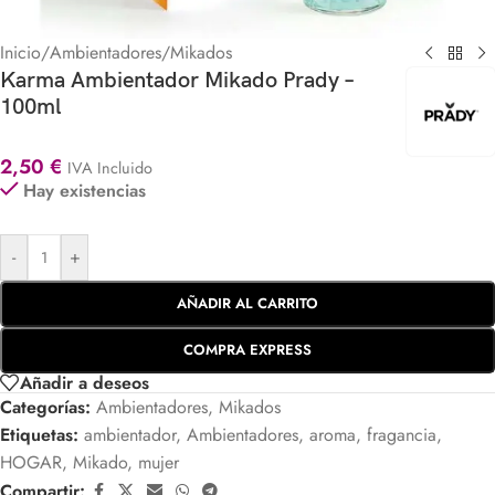
Inicio
/
Ambientadores
/
Mikados
Karma Ambientador Mikado Prady –
100ml
2,50
€
IVA Incluido
Hay existencias
-
+
AÑADIR AL CARRITO
COMPRA EXPRESS
Añadir a deseos
Categorías:
Ambientadores
,
Mikados
Etiquetas:
ambientador
,
Ambientadores
,
aroma
,
fragancia
,
HOGAR
,
Mikado
,
mujer
Compartir: