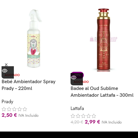
AGOTADO
-29%
Bebé Ambientador Spray
AGOTADO
Prady – 220ml
Badee al Oud Sublime
Ambientador Lattafa – 300ml
Prady
Lattafa
2,50
€
IVA Incluido
2,99
€
4,20
€
IVA Incluido