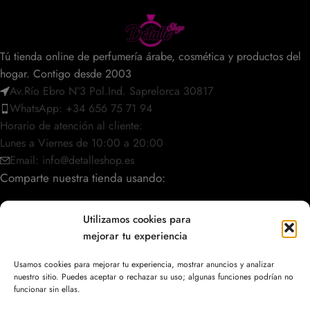
Tú tienda online de perfumería árabe, cosmética y productos del
hogar. Contigo desde 2003
Av.Río Ebro Nº3 Pol.Ind. Saprelorca 30817
WhatsApp: +34 656 75 71 94
Horario de atención al cliente:
Lunes a Viernes de 10:00 a 20:00
Email: info@detalleshop.es
Comparte nuestra tienda usando:
Utilizamos cookies para
mejorar tu experiencia
POLÍTICAS / INFORMACIÓN
Usamos cookies para mejorar tu experiencia, mostrar anuncios y analizar
nuestro sitio. Puedes aceptar o rechazar su uso; algunas funciones podrían no
ACCESO RÁPIDO
funcionar sin ellas.