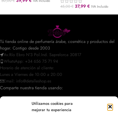
39,99
€
50,00
€
IVA Incluido
37,99
€
45,00
€
IVA Incluido
Tú tienda online de perfumería árabe, cosmética y productos del
hogar. Contigo desde 2003
Av.Río Ebro Nº3 Pol.Ind. Saprelorca 30817
WhatsApp: +34 656 75 71 94
Horario de atención al cliente:
Lunes a Viernes de 10:00 a 20:00
Email: info@detalleshop.es
Comparte nuestra tienda usando:
Utilizamos cookies para
mejorar tu experiencia
POLÍTICAS / INFORMACIÓN