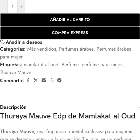
-
+
AÑADIR AL CARRITO
COMPRA EXPRESS
Añadir a deseos
Categorías:
Más vendidos
,
Perfumes árabes
,
Perfumes árabes
para mujer
Etiquetas:
mamlakat al oud
,
Perfume
,
perfume para mujer
,
Thuraya Mauve
Compartir:
Descripción
Thuraya Mauve Edp de Mamlakat al Oud
Thuraya Mauve,
una fragancia oriental exclusiva para mujeres
que se destaca dentro de la colección Thuraya, es un perfume