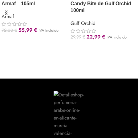
Armaf – 105ml
Candy Bite de Gulf Orchid –
100ml
Armaf
Gulf Orchid
55,99
€
72,00
€
IVA Incluido
22,99
€
29,99
€
IVA Incluido