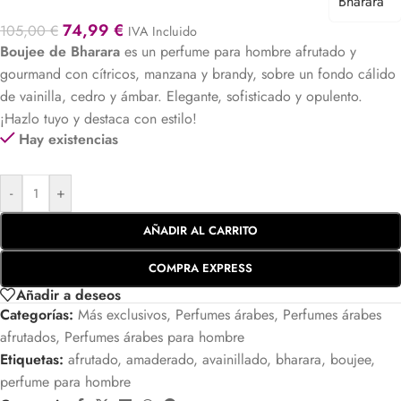
74,99
€
105,00
€
IVA Incluido
Boujee de Bharara
es un perfume para hombre afrutado y
gourmand con cítricos, manzana y brandy, sobre un fondo cálido
de vainilla, cedro y ámbar. Elegante, sofisticado y opulento.
¡Hazlo tuyo y destaca con estilo!
Hay existencias
-
+
AÑADIR AL CARRITO
COMPRA EXPRESS
Añadir a deseos
Categorías:
Más exclusivos
,
Perfumes árabes
,
Perfumes árabes
afrutados
,
Perfumes árabes para hombre
Etiquetas:
afrutado
,
amaderado
,
avainillado
,
bharara
,
boujee
,
perfume para hombre