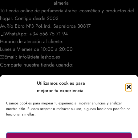
Tú tienda online de perfumería árabe, cosmética y productos del
hogar. Contigo desde 2003
Av.Río Ebro Nº3 Pol.Ind. Saprelorca 30817
WhatsApp: +34 656 75 71 94
Horario de atención al cliente:
Lunes a Viernes de 10:00 a 20:00
Email: info@detalleshop.es
Comparte nuestra tienda usando:
Utilizamos cookies para
mejorar tu experiencia
POLÍTICAS / INFORMACIÓN
Usamos cookies para mejorar tu experiencia, mostrar anuncios y analizar
nuestro sitio. Puedes aceptar o rechazar su uso; algunas funciones podrían no
ACCESO RÁPIDO
funcionar sin ellas.