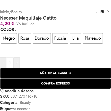
Inicio
/
Beauty
Neceser Maquillaje Gatito
4,20
€
IVA Incluido
COLOR
Negro
Rosa
Dorado
Fucsia
Lila
Plateado
-
+
AÑADIR AL CARRITO
COMPRA EXPRESS
Añadir a deseos
SKU:
8871270416718
Categoría:
Beauty
Etiqueta:
neceser