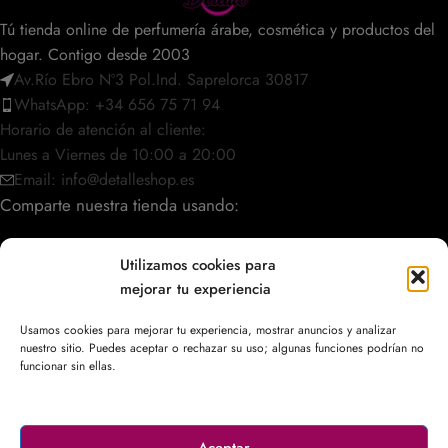
Tú tienda online de perfumería árabe, cosmética y productos del
hogar. Contigo desde 2003
Av.Río Ebro Nº3 Pol.Ind. Saprelorca 30817
WhatsApp: +34 656 75 71 94
Horario de atención al cliente:
Lunes a Viernes de 10:00 a 20:00
Email: info@detalleshop.es
Comparte nuestra tienda usando:
Utilizamos cookies para
mejorar tu experiencia
POLÍTICAS / INFORMACIÓN
Usamos cookies para mejorar tu experiencia, mostrar anuncios y analizar
nuestro sitio. Puedes aceptar o rechazar su uso; algunas funciones podrían no
ACCESO RÁPIDO
funcionar sin ellas.
Aceptar